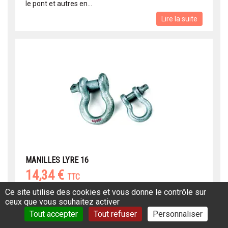
le pont et autres en...
Lire la suite
MANILLES LYRE 16
14,34 €
TTC
Réf: 23OI10114
Ce site utilise des cookies et vous donne le contrôle sur
ceux que vous souhaitez activer
Ø Axe 16 mm Largeur 72 mm Type Standard Manilles
Tout accepter
Tout refuser
Personnaliser
lyre pour applications légères ou pour le quad. Vendu
par 2