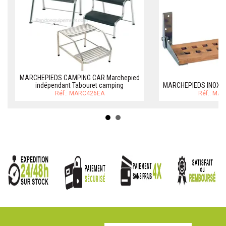
MARCHEPIEDS CAMPING CAR Marchepied
indépendant Tabouret camping
MARCHEPIEDS INOX 3
Réf.: MARC426EA
Réf.: MA