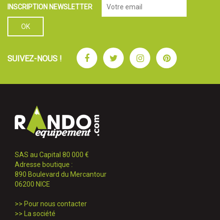
INSCRIPTION NEWSLETTER
Facebook
Twitter
Instagram
Pinterest
SUIVEZ-NOUS !
SAS au Capital 80 000 €
Adresse boutique :
890 Boulevard du Mercantour
06200 NICE
>>
Pour nous contacter
>>
La société