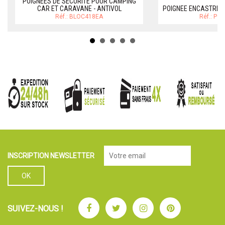
POIGNEES DE SECURITE POUR CAMPING
CAR ET CARAVANE - ANTIVOL
POIGNEE ENCASTREE -
Réf.: BLOC418EA
Réf.: PO
INSCRIPTION NEWSLETTER
Facebook
Twitter
Instagram
Pinterest
SUIVEZ-NOUS !