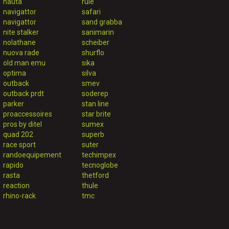
nauta
rule
navigattor
safari
navigattor
sand grabba
nite stalker
sanimarin
nolathane
scheiber
nuova rade
shurflo
old man emu
sika
optima
silva
outback
smev
outback prdt
soderep
parker
stan line
proaccessoires
star brite
pros by ditel
sumex
quad 202
superb
race sport
suter
randoequipement
techimpex
rapido
tecnoglobe
rasta
thetford
reaction
thule
rhino-rack
tmc