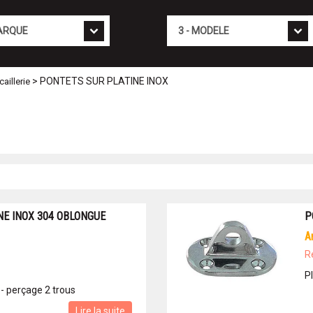
Mod�le
> PONTETS SUR PLATINE INOX
aillerie
NE INOX 304 OBLONGUE
P
R
Pl
- perçage 2 trous
Lire la suite