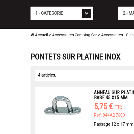
Cat�gorie
Marque
>
>
Accueil
Accessoires Camping Car
Accessoires - Quinc
PONTETS SUR PLATINE INOX
4 articles.
ANNEAU SUR PLATI
BASE 45 X15 MM
5,75 €
TTC
Réf: 844AB7680
Passage 12 x 17 mm 