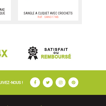
AKE
SANGLES BAG
IQUE
SANGLE A CLIQUET AVEC CROCHETS
pol
Réf.: SANG17AB
Facebook
Twitter
Instagram
Pinterest
UIVEZ-NOUS !