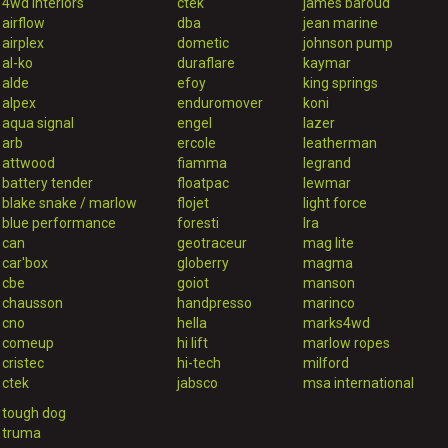
4wd interiors
ctek
james baroud
airflow
dba
jean marine
airplex
dometic
johnson pump
al-ko
duraflare
kaymar
alde
efoy
king springs
alpex
enduromover
koni
aqua signal
engel
lazer
arb
ercole
leatherman
attwood
fiamma
legrand
battery tender
floatpac
lewmar
blake snake / marlow
flojet
light force
blue performance
foresti
lra
can
geotraceur
mag lite
car'box
globerry
magma
cbe
goiot
manson
chausson
handpresso
marinco
cno
hella
marks4wd
comeup
hi lift
marlow ropes
cristec
hi-tech
milford
ctek
jabsco
msa international
tough dog
truma