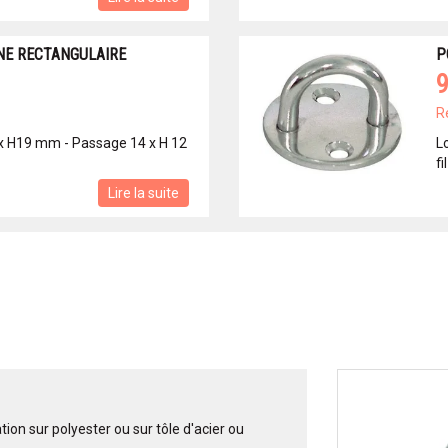
NE RECTANGULAIRE
P
9
R
 x H19 mm - Passage 14 x H 12
L
f
Lire la suite
tion sur polyester ou sur tôle d'acier ou