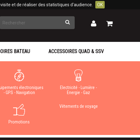
isite et de réaliser des statistiques d'audience.
OK
Rechercher
Mon
Mon
panier
compte
OIRES BATEAU
ACCESSOIRES QUAD & SSV
uipements électroniques
Electricité - Lumière -
- GPS - Navigation
Energie - Gaz
Vêtements de voyage
Promotions