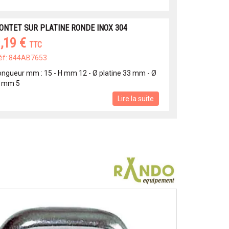
ONTET SUR PLATINE RONDE INOX 304
,19 €
TTC
éf: 844AB7653
ongueur mm : 15 - H mm 12 - Ø platine 33 mm - Ø
il mm 5
Lire la suite