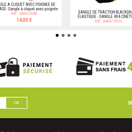
GLE A CLIQUET AVEC POIGNEE DE
GE- Sangle à cliquet avec poignée
SANGLE DE TRACTION BLACKSN
Réf.: SANG20AB
ÉLASTIQUE - SANGLE 4X4 CINÉT
14,00 €
Réf.: SANG185OI
S