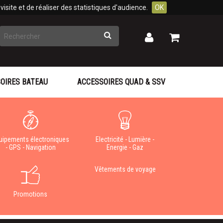
isite et de réaliser des statistiques d'audience.
OK
Rechercher
Mon
Mon
panier
compte
OIRES BATEAU
ACCESSOIRES QUAD & SSV
uipements électroniques
Electricité - Lumière -
- GPS - Navigation
Energie - Gaz
Vêtements de voyage
Promotions