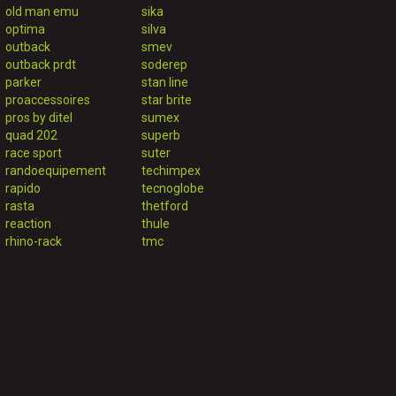
old man emu
sika
optima
silva
outback
smev
outback prdt
soderep
parker
stan line
proaccessoires
star brite
pros by ditel
sumex
quad 202
superb
race sport
suter
randoequipement
techimpex
rapido
tecnoglobe
rasta
thetford
reaction
thule
rhino-rack
tmc