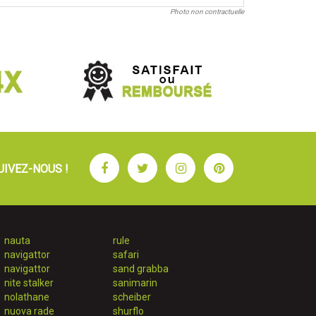
Photo non contractuelle
Facebook
Twitter
Instagram
Pinterest
UIVEZ-NOUS !
nauta
rule
navigattor
safari
navigattor
sand grabba
nite stalker
sanimarin
nolathane
scheiber
nuova rade
shurflo