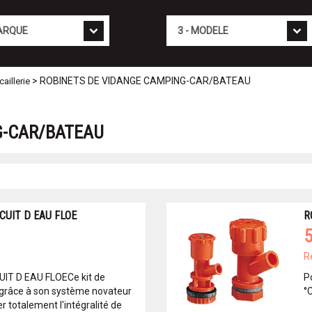
Mod�le
> ROBINETS DE VIDANGE CAMPING-CAR/BATEAU
aillerie
G-CAR/BATEAU
CUIT D EAU FLOE
R
5
R
UIT D EAU FLOECe kit de
P
 grâce à son système novateur
°
r totalement l'intégralité de