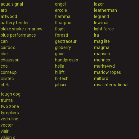
aqua signal
engel
lazer
arb
ercole
leatherman
attwood
fiamma
legrand
battery tender
floatpac
lewmar
blake snake / marlow
flojet
light force
blue performance
foresti
lra
can
geotraceur
mag lite
car'box
globerry
magma
cbe
goiot
manson
chausson
handpresso
marinco
cno
hella
marks4wd
comeup
hi lift
marlow ropes
cristec
hi-tech
milford
ctek
jabsco
msa international
tough dog
truma
two zone
tyrepliers
vech-line
vector
viair
vision x