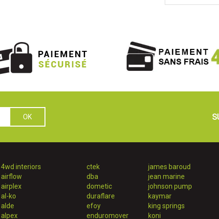
S
4wd interiors
ctek
james baroud
airflow
dba
jean marine
airplex
dometic
johnson pump
al-ko
duraflare
kaymar
alde
efoy
king springs
alpex
enduromover
koni