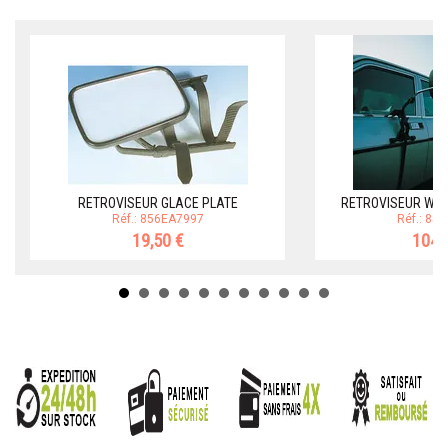
RETROVISEUR GLACE PLATE
RETROVISEUR WEEK
Réf.: 856EA7997
Réf.: 85
19,50 €
104,