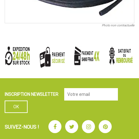
Photo non contractuelle
INSCRIPTION NEWSLETTER
Facebook
Twitter
Instagram
Pinterest
SUIVEZ-NOUS !