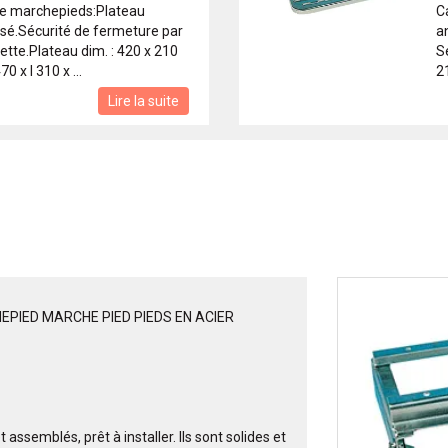
ce marchepieds:Plateau
C
isé.Sécurité de fermeture par
an
tte.Plateau dim. : 420 x 210
S
0 x l 310 x ...
2
Lire la suite
PIED MARCHE PIED PIEDS EN ACIER
ssemblés, prêt à installer. Ils sont solides et