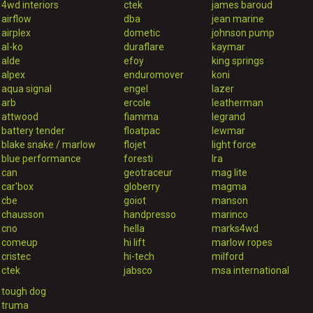
4wd interiors
ctek
james baroud
airflow
dba
jean marine
airplex
dometic
johnson pump
al-ko
duraflare
kaymar
alde
efoy
king springs
alpex
enduromover
koni
aqua signal
engel
lazer
arb
ercole
leatherman
attwood
fiamma
legrand
battery tender
floatpac
lewmar
blake snake / marlow
flojet
light force
blue performance
foresti
lra
can
geotraceur
mag lite
car'box
globerry
magma
cbe
goiot
manson
chausson
handpresso
marinco
cno
hella
marks4wd
comeup
hi lift
marlow ropes
cristec
hi-tech
milford
ctek
jabsco
msa international
tough dog
truma