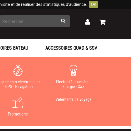
isite et de réaliser des statistiques d'audience.
OK
Rechercher
Mon
Mon
panier
compte
OIRES BATEAU
ACCESSOIRES QUAD & SSV
uipements électroniques
Electricité - Lumière -
- GPS - Navigation
Energie - Gaz
Vêtements de voyage
Promotions