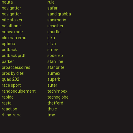
nauta
rule
navigattor
safari
navigattor
sand grabba
nite stalker
sanimarin
nolathane
scheiber
nuova rade
shurflo
old man emu
sika
optima
silva
outback
smev
outback prdt
soderep
parker
stan line
proaccessoires
star brite
pros by ditel
sumex
quad 202
superb
race sport
suter
randoequipement
techimpex
rapido
tecnoglobe
rasta
thetford
reaction
thule
rhino-rack
tmc