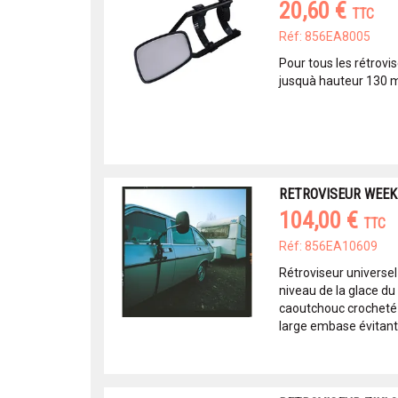
20,60 €
TTC
Réf: 856EA8005
Pour tous les rétrovi
jusquà hauteur 130 
RETROVISEUR WEEK-E
104,00 €
TTC
Réf: 856EA10609
Rétroviseur universel
niveau de la glace du
caoutchouc crocheté 
large embase évitant l