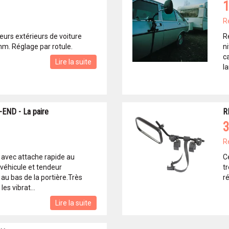
1
R
seurs extérieurs de voiture
R
mm. Réglage par rotule.
n
c
Lire la suite
la
ND - La paire
R
3
R
 avec attache rapide au
Ce
 véhicule et tendeur
tr
au bas de la portière.Très
r
es vibrat...
Lire la suite