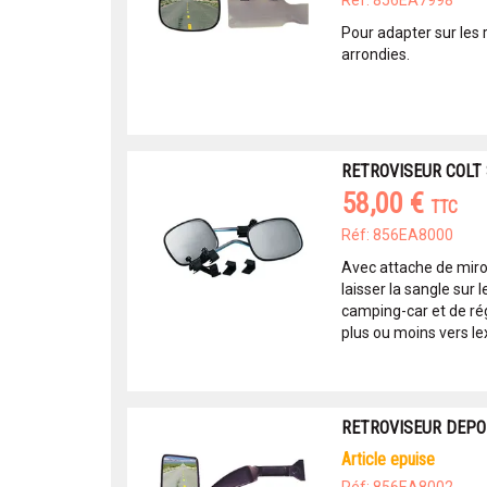
Réf: 856EA7998
Pour adapter sur les 
arrondies.
RETROVISEUR COLT 
58,00 €
TTC
Réf: 856EA8000
Avec attache de miro
laisser la sangle sur l
camping-car et de rég
plus ou moins vers lex
RETROVISEUR DEPO
article epuise