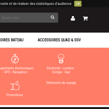
isite et de réaliser des statistiques d'audience.
OK
Rechercher
Mon
Mon
panier
compte
OIRES BATEAU
ACCESSOIRES QUAD & SSV
uipements électroniques
Electricité - Lumière -
- GPS - Navigation
Energie - Gaz
Vêtements de voyage
Promotions