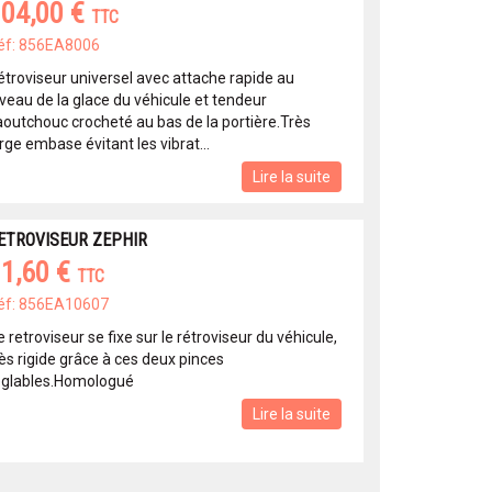
04,00 €
TTC
éf: 856EA8006
étroviseur universel avec attache rapide au
iveau de la glace du véhicule et tendeur
aoutchouc crocheté au bas de la portière.Très
rge embase évitant les vibrat...
Lire la suite
ETROVISEUR ZEPHIR
1,60 €
TTC
éf: 856EA10607
 retroviseur se fixe sur le rétroviseur du véhicule,
ès rigide grâce à ces deux pinces
églables.Homologué
Lire la suite