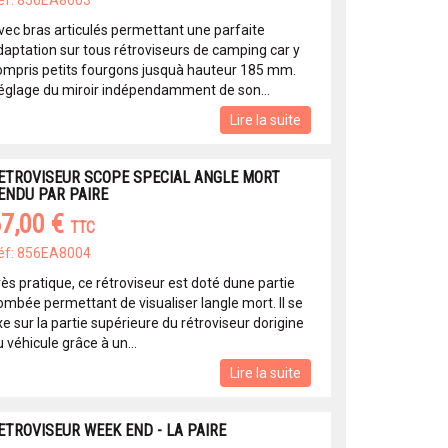
éf: 856EA8003
vec bras articulés permettant une parfaite
daptation sur tous rétroviseurs de camping car y
ompris petits fourgons jusquà hauteur 185 mm.
églage du miroir indépendamment de son...
Lire la suite
ETROVISEUR SCOPE SPECIAL ANGLE MORT
ENDU PAR PAIRE
7,00 €
TTC
éf: 856EA8004
ès pratique, ce rétroviseur est doté dune partie
ombée permettant de visualiser langle mort. Il se
xe sur la partie supérieure du rétroviseur dorigine
 véhicule grâce à un...
Lire la suite
ETROVISEUR WEEK END - LA PAIRE