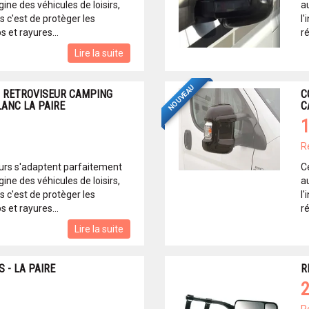
gine des véhicules de loisirs,
au
s c'est de protèger les
l'
 et rayures...
ré
Lire la suite
NOUVEAU
 RETROVISEUR CAMPING
C
LANC LA PAIRE
C
1
R
urs s'adaptent parfaitement
C
gine des véhicules de loisirs,
au
s c'est de protèger les
l'
 et rayures...
ré
Lire la suite
 - LA PAIRE
R
2