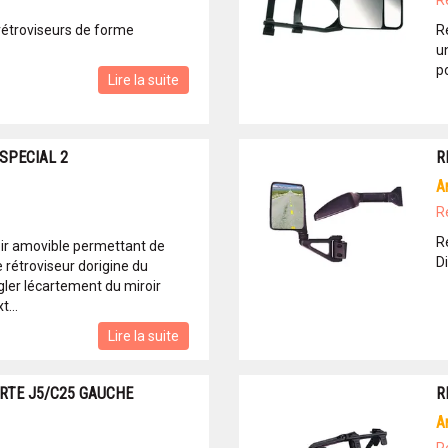
R
rétroviseurs de forme
R
u
po
Lire la suite
SPECIAL 2
R
R
R
ir amovible permettant de
D
e rétroviseur dorigine du
ler lécartement du miroir
t...
Lire la suite
RTE J5/C25 GAUCHE
R