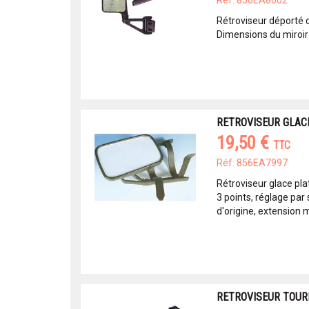
Réf: 856EA8002
Rétroviseur déporté
Dimensions du miroir
RETROVISEUR GLAC
19,50 €
TTC
Réf: 856EA7997
Rétroviseur glace pl
3 points, réglage par 
d'origine, extension
RETROVISEUR TOURI