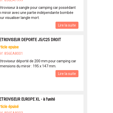
éf: 856EA7999
étroviseur à sangle pour camping car possédant
n miroir avec une partie indépendante bombée
ur visualiser langle mort.
Lire la suite
ETROVISEUR DEPORTE J5/C25 DROIT
article epuise
éf: 856EA8001
étroviseur déporté de 200 mm pour camping car
imensions du miroir : 195 x 147 mm.
Lire la suite
ETROVISEUR EUROPE XL - à l'unité
article épuisé