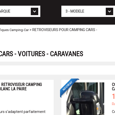
Mod�le
> RETROVISEURS POUR CAMPING CARS -
fiques Camping-Car
ARS - VOITURES - CARAVANES
NOUVEAU
 RETROVISEUR CAMPING
C
BLANC LA PAIRE
C
1
R
urs s'adaptent parfaitement
C