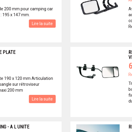
R
 de 200 mm pour camping car
A
 : 195 x 147 mm.
a
c
Lire la suite
R
E PLATE
R
V
6
R
ate 190 x 120 mm Articulation
Tr
sangle sur rétroviseur
b
 maxi 200 mm
fi
Lire la suite
du
NG - A L UNITE
R