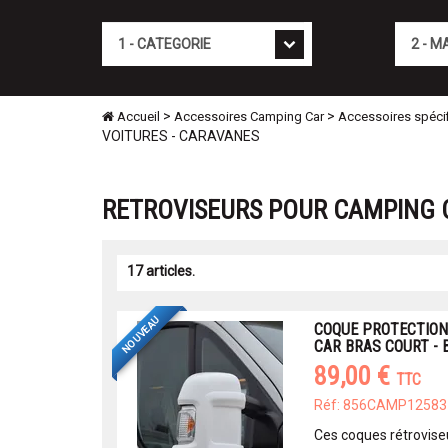
Cat�gorie
Marque
>
>
Accueil
Accessoires Camping Car
Accessoires spéci
VOITURES - CARAVANES
RETROVISEURS POUR CAMPING C
17 articles.
NOUVEAU
COQUE PROTECTION
CAR BRAS COURT - 
89,00 €
TTC
Réf: 856CAMP12583
Ces coques rétrovise