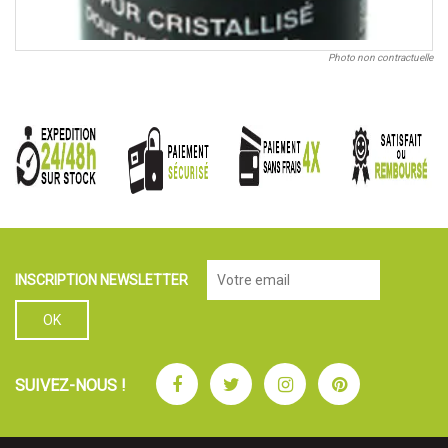
Photo non contractuelle
INSCRIPTION NEWSLETTER
Facebook
Twitter
Instagram
Pinterest
SUIVEZ-NOUS !