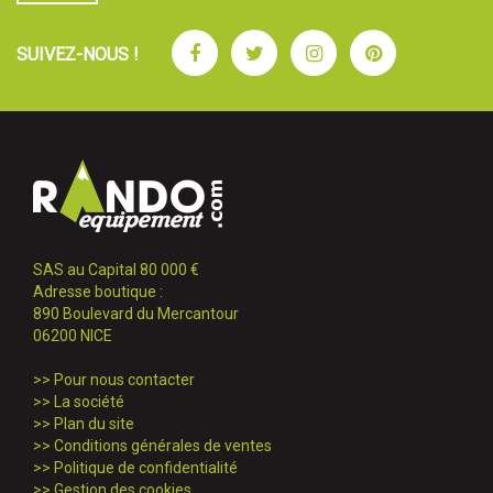
Facebook
Twitter
Instagram
Pinterest
SUIVEZ-NOUS !
SAS au Capital 80 000 €
Adresse boutique :
890 Boulevard du Mercantour
06200 NICE
>>
Pour nous contacter
>>
La société
>>
Plan du site
>>
Conditions générales de ventes
>>
Politique de confidentialité
>>
Gestion des cookies