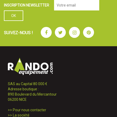
INSCRIPTION NEWSLETTER
Facebook
Twitter
Instagram
Pinterest
SUIVEZ-NOUS !
SAS au Capital 80 000 €
Adresse boutique :
890 Boulevard du Mercantour
06200 NICE
>>
Pour nous contacter
>>
La société