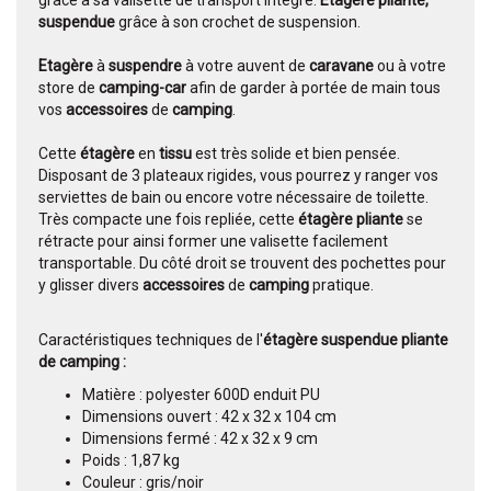
grâce à sa valisette de transport intégré.
Etagère pliante,
suspendue
grâce à son crochet de suspension.
Etagère
à
suspendre
à votre auvent de
caravane
ou à votre
store de
camping-car
afin de garder à portée de main tous
vos
accessoires
de
camping
.
Cette
étagère
en
tissu
est très solide et bien pensée.
Disposant de 3 plateaux rigides, vous pourrez y ranger vos
serviettes de bain ou encore votre nécessaire de toilette.
Très compacte une fois repliée, cette
étagère pliante
se
rétracte pour ainsi former une valisette facilement
transportable. Du côté droit se trouvent des pochettes pour
y glisser divers
accessoires
de
camping
pratique.
Caractéristiques techniques de l'
étagère suspendue pliante
de camping :
Matière : polyester 600D enduit PU
Dimensions ouvert : 42 x 32 x 104 cm
Dimensions fermé : 42 x 32 x 9 cm
Poids : 1,87 kg
Couleur : gris/noir