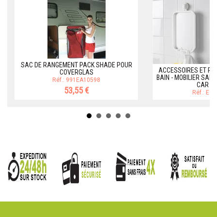
SAC DE RANGEMENT PACK SHADE POUR
ACCESSOIRES ET RA
COVERGLAS
BAIN - MOBILIER SALL
Réf.: 991EA10598
CAR B
53,55 €
Réf.: EQ