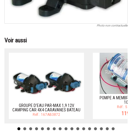
Photo non contractuelle
Voir aussi
POMPE A MEMBRAN
10L
GROUPE D'EAU PAR-MAX 1,9 12V
Réf.: 58
CAMPING CAR 4X4 CARAVANES BATEAU
119,
Réf.: 167AB3872