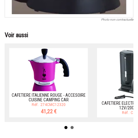
Photo non contractuelle
Voir aussi
CAFETIERE ITALIENNE ROUGE - ACCESOIRE
CUISINE CAMPING CAR
CAFETIERE ELECTRI
Réf.: 274CMC12320
12V/200 W
41,22 €
Réf.: CA