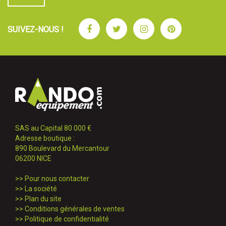
Facebook
Twitter
Instagram
Pinterest
SUIVEZ-NOUS !
SAS au Capital 80 000 €
Adresse boutique :
890 Boulevard du Mercantour
06200 NICE
>>
Pour nous contacter
>>
La société
>>
Plan du site
>>
Conditions générales de ventes
>>
Politique de confidentialité