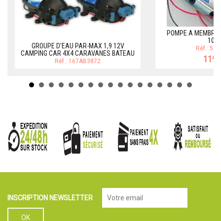
POMPE A MEMBRAN
10L
GROUPE D'EAU PAR-MAX 1,9 12V
Réf.: 58
CAMPING CAR 4X4 CARAVANES BATEAU
119,
Réf.: 167AB3872
INSCRIPTION NEWSLETTER