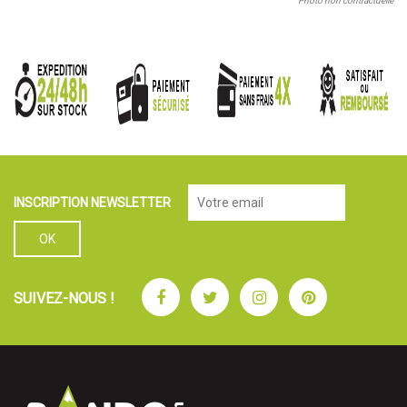
Photo non contractuelle
INSCRIPTION NEWSLETTER
Facebook
Twitter
Instagram
Pinterest
SUIVEZ-NOUS !