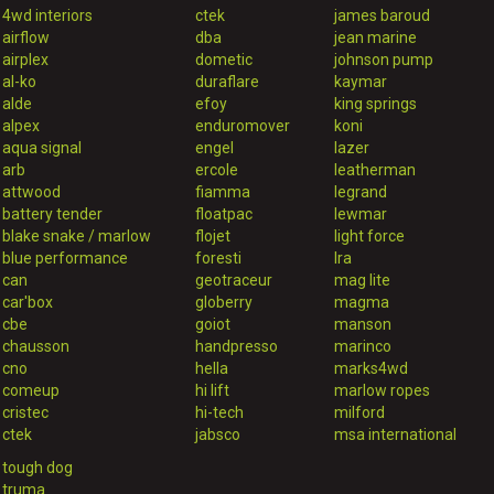
4wd interiors
ctek
james baroud
airflow
dba
jean marine
airplex
dometic
johnson pump
al-ko
duraflare
kaymar
alde
efoy
king springs
alpex
enduromover
koni
aqua signal
engel
lazer
arb
ercole
leatherman
attwood
fiamma
legrand
battery tender
floatpac
lewmar
blake snake / marlow
flojet
light force
blue performance
foresti
lra
can
geotraceur
mag lite
car'box
globerry
magma
cbe
goiot
manson
chausson
handpresso
marinco
cno
hella
marks4wd
comeup
hi lift
marlow ropes
cristec
hi-tech
milford
ctek
jabsco
msa international
tough dog
truma