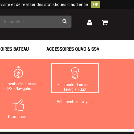
isite et de réaliser des statistiques d'audience.
OK
Rechercher
Mon
Mon
panier
compte
OIRES BATEAU
ACCESSOIRES QUAD & SSV
uipements électroniques
Electricité - Lumière -
- GPS - Navigation
Energie - Gaz
Vêtements de voyage
Promotions