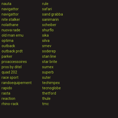
nauta
rule
navigattor
safari
navigattor
sand grabba
nite stalker
sanimarin
nolathane
scheiber
nuova rade
shurflo
old man emu
sika
optima
silva
outback
smev
outback prdt
soderep
parker
stan line
proaccessoires
star brite
pros by ditel
sumex
quad 202
superb
race sport
suter
randoequipement
techimpex
rapido
tecnoglobe
rasta
thetford
reaction
thule
rhino-rack
tmc