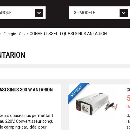
Mod�le
> CONVERTISSEUR QUASI SINUS ANTARION
e - Energie - Gaz
NTARION
NOUVEAU
SI SINUS 300 W ANTARION
C
5
R
eurs quasi-sinus permettant
G
 au 220V. Convertisseur conçu
l
le camping-car, idéal pour
s