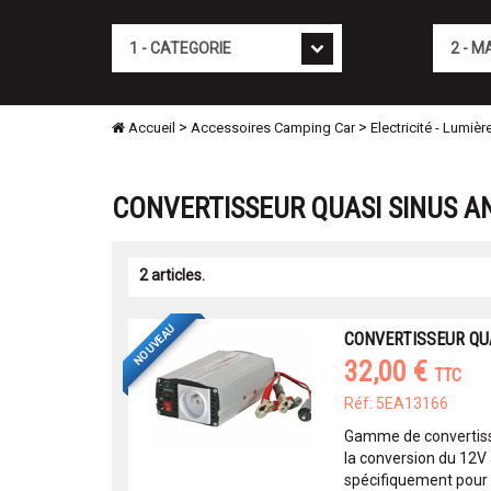
Cat�gorie
Marque
>
>
Accueil
Accessoires Camping Car
Electricité - Lumièr
CONVERTISSEUR QUASI SINUS A
2 articles.
NOUVEAU
CONVERTISSEUR QUA
32,00 €
TTC
Réf: 5EA13166
Gamme de convertiss
la conversion du 12V
spécifiquement pour 