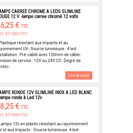
AMPE CARREE CHROME A LEDS SLIMLINE
OUGE 12 V -lampe carree chromé 12 volts
6,25 €
TTC
éf: 471AB4741
 Plastique résistant aux impacts et au
ayonnement UV- Source lumineuse : 4 led-
nstallation : Pré-câblé avec 120mm de câble-
ension de service : 12V ou 24V CC- Degré de
otec...
Lire la suite
AMPE RONDE 12V SLIMLINE INOX A LED BLANC
 lampe ronde à Led 12v
8,25 €
TTC
éf: 471AB4730
 Lampe 12v en plastic résistant au rayonnement
V et aux impacts.- Source lumineuse: 4 led-