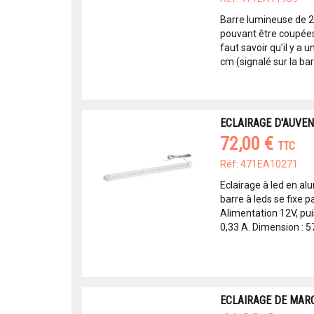
Barre lumineuse de 2
pouvant être coupées 
faut savoir qu’il y a 
cm (signalé sur la barr
ECLAIRAGE D'AUVENT 
72,00 €
TTC
Réf: 471EA10271
Eclairage à led en al
barre à leds se fixe p
Alimentation 12V, p
0,33 A. Dimension : 57,
ECLAIRAGE DE MAR