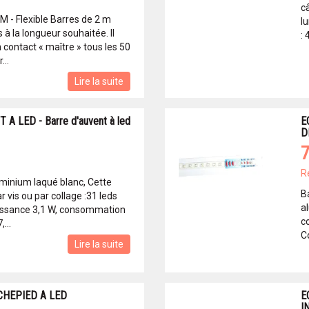
c
M - Flexible Barres de 2 m
l
à la longueur souhaitée. Il
:
un contact « maître » tous les 50
...
Lire la suite
A LED - Barre d'auvent à led
E
D
7
R
uminium laqué blanc, Cette
B
ar vis ou par collage :31 leds
a
uissance 3,1 W, consommation
c
...
C
Lire la suite
CHEPIED A LED
E
I