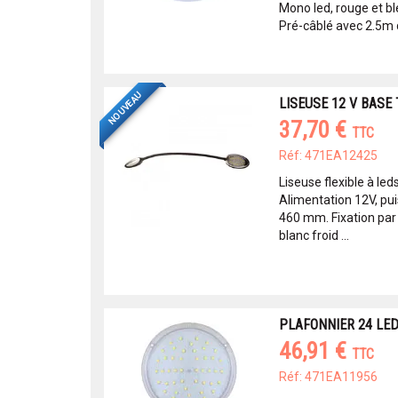
Mono led, rouge et ble
Pré-câblé avec 2.5m d
NOUVEAU
LISEUSE 12 V BASE
37,70 €
TTC
Réf: 471EA12425
Liseuse flexible à led
Alimentation 12V, pu
460 mm. Fixation par 
blanc froid ...
PLAFONNIER 24 LE
46,91 €
TTC
Réf: 471EA11956