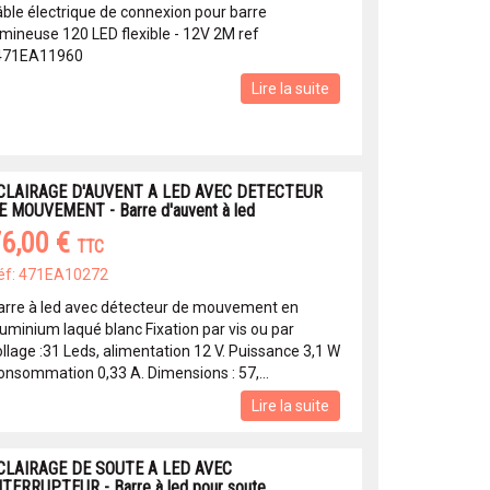
âble électrique de connexion pour barre
umineuse 120 LED flexible - 12V 2M ref
 471EA11960
Lire la suite
CLAIRAGE D'AUVENT A LED AVEC DETECTEUR
E MOUVEMENT - Barre d'auvent à led
6,00 €
TTC
éf: 471EA10272
arre à led avec détecteur de mouvement en
luminium laqué blanc Fixation par vis ou par
ollage :31 Leds, alimentation 12 V. Puissance 3,1 W
onsommation 0,33 A. Dimensions : 57,...
Lire la suite
CLAIRAGE DE SOUTE A LED AVEC
NTERRUPTEUR - Barre à led pour soute