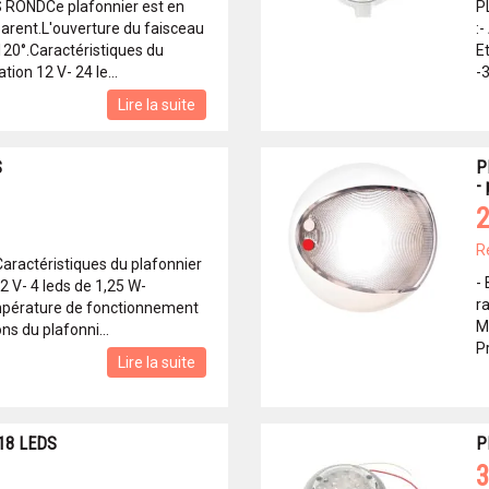
RONDCe plafonnier est en
P
arent.L'ouverture du faisceau
:-
120°.Caractéristiques du
E
tion 12 V- 24 le...
-3
Lire la suite
S
P
-
2
R
ractéristiques du plafonnier
- 
2 V- 4 leds de 1,25 W-
r
mpérature de fonctionnement
Mo
ns du plafonni...
Pr
Lire la suite
18 LEDS
P
3