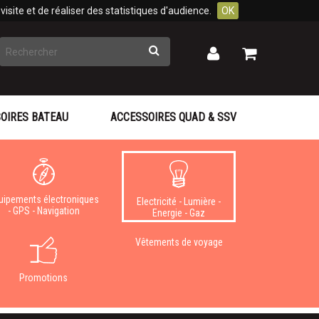
isite et de réaliser des statistiques d'audience.
OK
Rechercher
Mon
Mon
panier
compte
OIRES BATEAU
ACCESSOIRES QUAD & SSV
uipements électroniques
Electricité - Lumière -
- GPS - Navigation
Energie - Gaz
Vêtements de voyage
Promotions