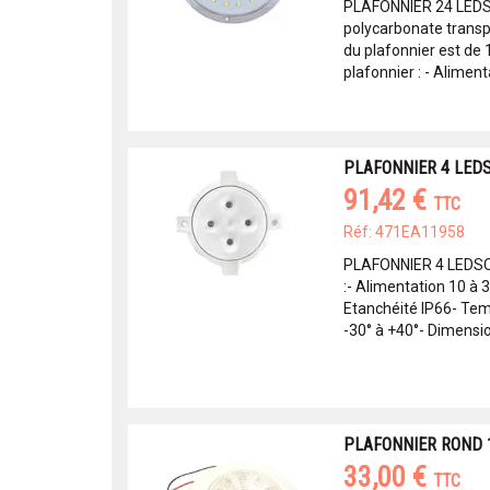
PLAFONNIER 24 LEDS 
polycarbonate transp
du plafonnier est de 
plafonnier : - Alimenta
PLAFONNIER 4 LED
91,42 €
TTC
Réf: 471EA11958
PLAFONNIER 4 LEDSCa
:- Alimentation 10 à 3
Etanchéité IP66- Te
-30° à +40°- Dimensio
PLAFONNIER ROND 
33,00 €
TTC