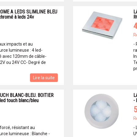
OME A LEDS SLIMLINE BLEU
L
chromé à leds 24v
R
4
R
 aux impacts et au
-
ce lumineuse : 4 led-
r
blé avec 120mm de câble-
I
 12V ou 24V CC- Degré de
T
pr
Lire la suite
UCH BLANC-BLEU. BOITIER
L
ed touch blanc/bleu
-
5
R
nforcé, résistant au
-
rce lumineuse : Blanche -
U