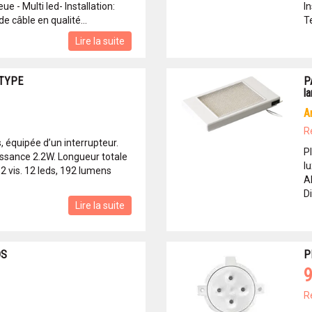
ue - Multi led- Installation:
I
e câble en qualité...
Te
Lire la suite
 TYPE
P
l
R
s, équipée d’un interrupteur.
P
issance 2.2W. Longueur totale
l
2 vis. 12 leds, 192 lumens
A
D
Lire la suite
DS
P
9
R