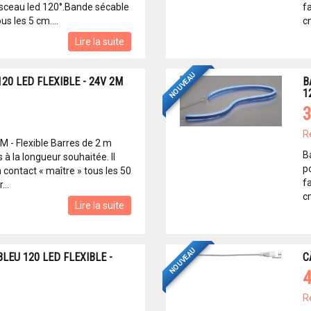
sceau led 120°.Bande sécable
fa
us les 5 cm....
cm
Lire la suite
NOUVEAU
20 LED FLEXIBLE - 24V 2M
B
1
3
R
M - Flexible Barres de 2 m
B
à la longueur souhaitée. Il
p
un contact « maître » tous les 50
fa
...
cm
Lire la suite
NOUVEAU
LEU 120 LED FLEXIBLE -
C
4
R