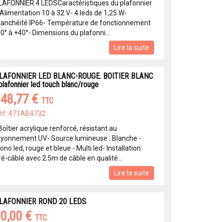
LAFONNIER 4 LEDSCaractéristiques du plafonnier
 Alimentation 10 à 32 V- 4 leds de 1,25 W-
tanchéité IP66- Température de fonctionnement
0° à +40°- Dimensions du plafonni...
Lire la suite
LAFONNIER LED BLANC-ROUGE. BOITIER BLANC
 plafonnier led touch blanc/rouge
48,77 €
TTC
éf: 471AB4732
Boîtier acrylique renforcé, résistant au
ayonnement UV- Source lumineuse : Blanche -
no led, rouge et bleue - Multi led- Installation:
é-câblé avec 2.5m de câble en qualité...
Lire la suite
LAFONNIER ROND 20 LEDS
0,00 €
TTC