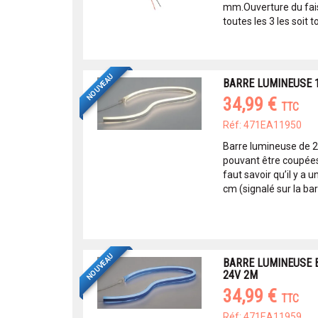
mm.Ouverture du fai
toutes les 3 les soit to
NOUVEAU
BARRE LUMINEUSE 1
34,99 €
TTC
Réf: 471EA11950
Barre lumineuse de 2
pouvant être coupées 
faut savoir qu’il y a 
cm (signalé sur la barr
NOUVEAU
BARRE LUMINEUSE B
24V 2M
34,99 €
TTC
Réf: 471EA11959