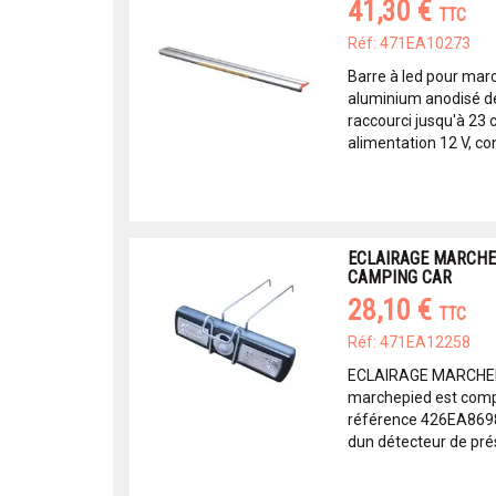
41,30 €
TTC
Réf: 471EA10273
Barre à led pour marc
aluminium anodisé de
raccourci jusqu'à 23 
alimentation 12 V, c
ECLAIRAGE MARCHEP
CAMPING CAR
28,10 €
TTC
Réf: 471EA12258
ECLAIRAGE MARCHEPI
marchepied est comp
référence 426EA8698.
dun détecteur de pré