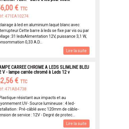
6,00 €
TTC
éf: 471EA10274
clairage à led en aluminium laqué blanc avec
terrupteur.Cette barre à leds se fixe par vis ou par
ollage :31 ledsAlimentation 12V, puissance 3,1 W,
onsommation 0,33 A.D...
Lire la suite
AMPE CARREE CHROME A LEDS SLIMLINE BLEU
2 V - lampe carrée chromé à Leds 12 v
2,56 €
TTC
éf: 471AB4738
 Plastique résistant aux impacts et au
ayonnement UV- Source lumineuse : 4 led-
nstallation : Pré-câblé avec 120mm de câble-
nsion de service : 12V - Degré de protec...
Lire la suite