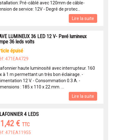
nstallation: Pré-câblé avec 120mm de câble-
nsion de service: 12V - Degré de protec...
Lire la suite
AVE LUMINEUX 36 LED 12 V- Pavé lumineux
ampe 36 leds volts
article épuisé
éf: 471EA4729
lafonnier haute luminosité avec interrupteur. 160
ux à 1 m permettant un très bon éclairage. -
limentation 12 V. - Consommation 0.3 A. -
imensions : 185 x 110 x 22 mm. ...
Lire la suite
LAFONNIER 4 LEDS
1,42 €
TTC
éf: 471EA11955