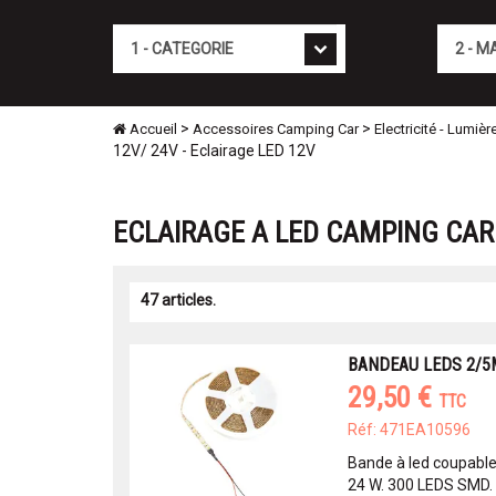
Cat�gorie
Marque
>
>
Accueil
Accessoires Camping Car
Electricité - Lumièr
12V/ 24V - Eclairage LED 12V
ECLAIRAGE A LED CAMPING CAR 
47 articles.
BANDEAU LEDS 2/5
29,50 €
TTC
Réf: 471EA10596
Bande à led coupable
24 W. 300 LEDS SMD.