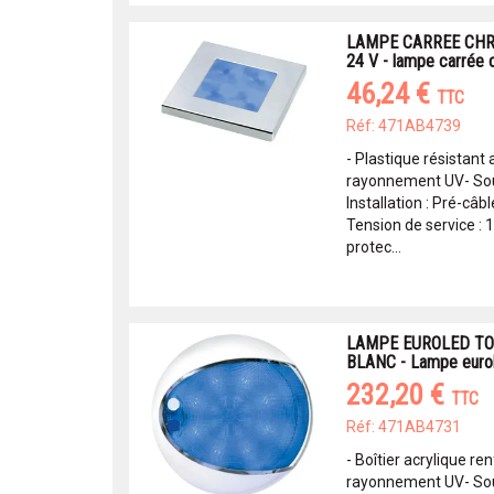
LAMPE CARREE CHR
24 V - lampe carrée 
46,24 €
TTC
Réf: 471AB4739
- Plastique résistant
rayonnement UV- Sour
Installation : Pré-câ
Tension de service :
protec...
LAMPE EUROLED TO
BLANC - Lampe eurol
232,20 €
TTC
Réf: 471AB4731
- Boîtier acrylique re
rayonnement UV- Sou