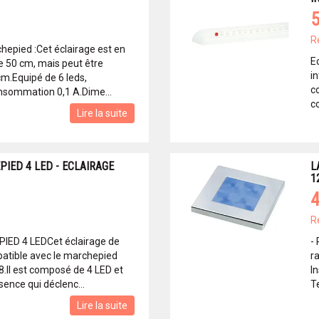
5
R
hepied :Cet éclairage est en
E
 50 cm, mais peut être
in
cm.Equipé de 6 leds,
c
onsommation 0,1 A.Dime...
c
Lire la suite
IED 4 LED - ECLAIRAGE
L
1
4
R
ED 4 LEDCet éclairage de
-
atible avec le marchepied
r
Il est composé de 4 LED et
I
sence qui déclenc...
Te
Lire la suite