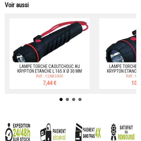
Voir aussi
LAMPE TORCHE CAOUTCHOUC AU
LAMPE TORCHE 
KRYPTON ETANCHE L 165 X Ø 30 MM
KRYPTON ETANCHE 
Réf.: 12AB3430
Réf.: 1
7,44 €
10,5