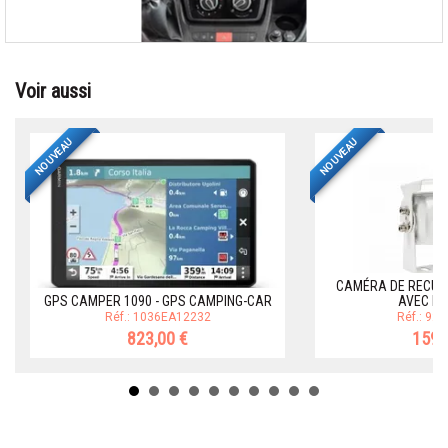
Voir aussi
NOUVEAU
NOUVEAU
CAMÉRA DE RECUL 
GPS CAMPER 1090 - GPS CAMPING-CAR
AVEC ÉC
Réf.: 1036EA12232
Réf.: 92
823,00 €
159,