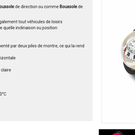
oussole
de direction ou comme
Boussole
de
également tout véhicules de loisirs
e quelle inclinaison ou position
menté par deux piles de montre, ce qui la rend
rizontale
claire
70°C