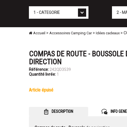
Cat�gorie
Marque
>
>
> C
Accueil
Accessoires Camping Car
Idées cadeaux
COMPAS DE ROUTE - BOUSSOLE 
DIRECTION
Référence:
242QD3539
Quantité livrée:
1
article épuisé
DESCRIPTION
INFO GEN