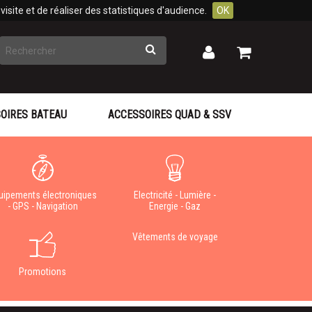
isite et de réaliser des statistiques d'audience.
OK
Rechercher
Mon
Mon
panier
compte
OIRES BATEAU
ACCESSOIRES QUAD & SSV
uipements électroniques
Electricité - Lumière -
- GPS - Navigation
Energie - Gaz
Vêtements de voyage
Promotions