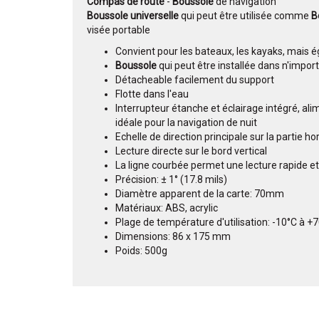
Compas de route
-
Boussole
de navigation
Boussole universelle
qui peut être utilisée comme
B
visée portable
​​​​Convient pour les bateaux, les kayaks, mais 
Boussole
qui peut être installée dans n'import
Détacheable facilement du support
Flotte dans l'eau
Interrupteur étanche et éclairage intégré, ali
idéale pour la navigation de nuit
Echelle de direction principale sur la partie ho
Lecture directe sur le bord vertical
La ligne courbée permet une lecture rapide et 
Précision: ± 1° (17.8 mils)
Diamètre apparent de la carte: 70mm
Matériaux: ABS, acrylic
Plage de température d'utilisation: -10°C à +
Dimensions: 86 x 175 mm
Poids: 500g