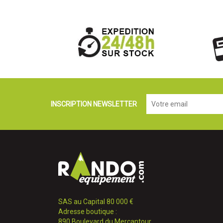
INSCRIPTION NEWSLETTER
SAS au Capital 80 000 €
Adresse boutique :
890 Boulevard du Mercantour