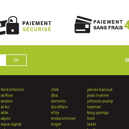
S
4wd interiors
ctek
james baroud
airflow
dba
jean marine
airplex
dometic
johnson pump
al-ko
duraflare
kaymar
alde
efoy
king springs
alpex
enduromover
koni
aqua signal
engel
lazer