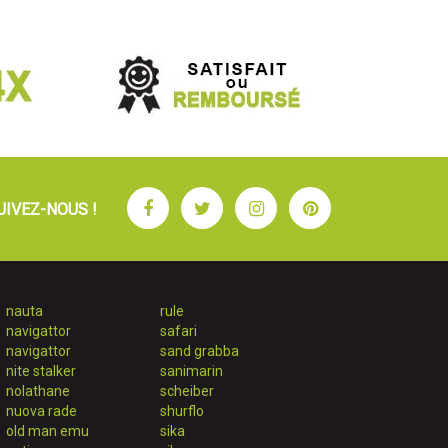
Facebook
Twitter
Instagram
Pinterest
UIVEZ-NOUS !
nauta
rule
navigattor
safari
navigattor
sand grabba
nite stalker
sanimarin
nolathane
scheiber
nuova rade
shurflo
old man emu
sika