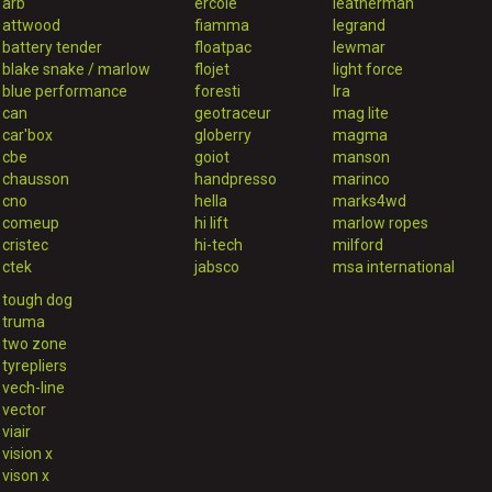
arb
ercole
leatherman
attwood
fiamma
legrand
battery tender
floatpac
lewmar
blake snake / marlow
flojet
light force
blue performance
foresti
lra
can
geotraceur
mag lite
car'box
globerry
magma
cbe
goiot
manson
chausson
handpresso
marinco
cno
hella
marks4wd
comeup
hi lift
marlow ropes
cristec
hi-tech
milford
ctek
jabsco
msa international
tough dog
truma
two zone
tyrepliers
vech-line
vector
viair
vision x
vison x