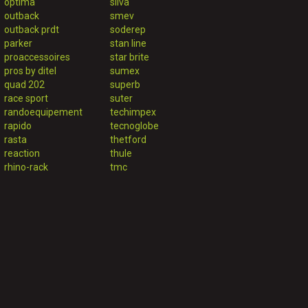
optima
silva
outback
smev
outback prdt
soderep
parker
stan line
proaccessoires
star brite
pros by ditel
sumex
quad 202
superb
race sport
suter
randoequipement
techimpex
rapido
tecnoglobe
rasta
thetford
reaction
thule
rhino-rack
tmc