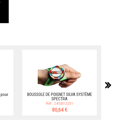
suiv
 pour
BOUSSOLE DE POIGNET SILVA SYSTÈME
SPECTRA
X INCLINOMETR
Réf.: 243SI12251
80,64 €