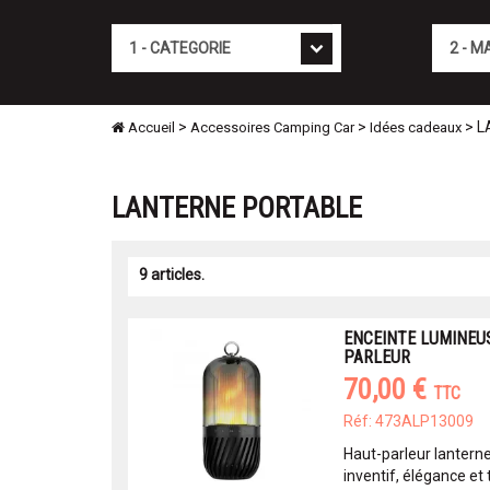
Cat�gorie
Marque
>
>
> L
Accueil
Accessoires Camping Car
Idées cadeaux
LANTERNE PORTABLE
9 articles.
ENCEINTE LUMINEUS
PARLEUR
70,00 €
TTC
Réf: 473ALP13009
Haut-parleur lanterne
inventif, élégance et