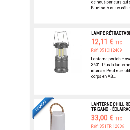
de haut-parleurs qui
Bluetooth ou un câble 
LAMPE RÉTRACTAB
12,11 €
TTC
Réf: 851OI12469
Lanterne portable ave
360° Plus la lanterne 
intense. Peut être uti
corps en AB...
NOUVEAU
LANTERNE CHILL R
TRIGANO - ÉCLAIRA
33,00 €
TTC
Réf: 851TRI12836