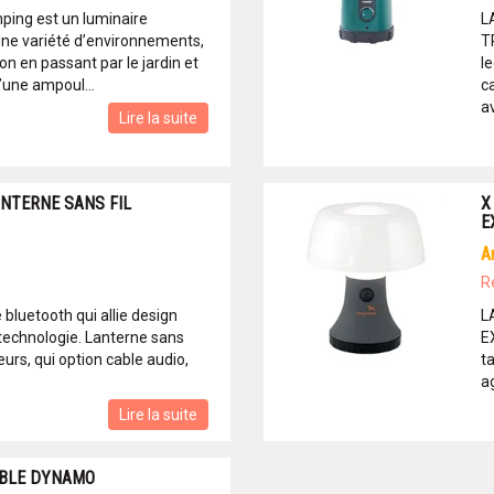
ping est un luminaire
L
une variété d’environnements,
T
n en passant par le jardin et
l
’une ampoul...
c
av
Lire la suite
ANTERNE SANS FIL
X
E
R
 bluetooth qui allie design
L
 technologie. Lanterne sans
E
eurs, qui option cable audio,
ta
a
Lire la suite
ABLE DYNAMO