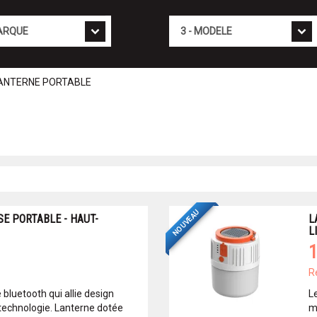
Mod�le
ANTERNE PORTABLE
NOUVEAU
E PORTABLE - HAUT-
L
L
1
R
 bluetooth qui allie design
L
 technologie. Lanterne dotée
m