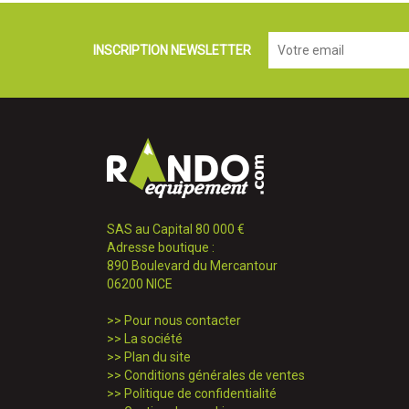
INSCRIPTION NEWSLETTER
SAS au Capital 80 000 €
Adresse boutique :
890 Boulevard du Mercantour
06200 NICE
>>
Pour nous contacter
>>
La société
>>
Plan du site
>>
Conditions générales de ventes
>>
Politique de confidentialité