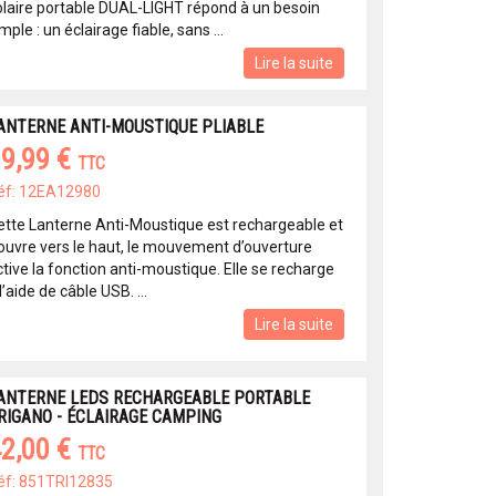
olaire portable DUAL-LIGHT répond à un besoin
mple : un éclairage fiable, sans ...
Lire la suite
ANTERNE ANTI-MOUSTIQUE PLIABLE
9,99 €
TTC
éf: 12EA12980
ette Lanterne Anti-Moustique est rechargeable et
’ouvre vers le haut, le mouvement d’ouverture
tive la fonction anti-moustique. Elle se recharge
l’aide de câble USB. ...
Lire la suite
ANTERNE LEDS RECHARGEABLE PORTABLE
RIGANO - ÉCLAIRAGE CAMPING
2,00 €
TTC
éf: 851TRI12835