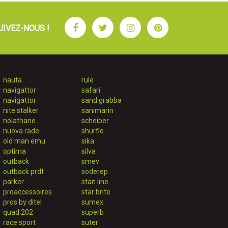
Facebook
Twitter
Instagram
Pinterest
UIVEZ-NOUS !
nauta
rule
navigattor
safari
navigattor
sand grabba
nite stalker
sanimarin
nolathane
scheiber
nuova rade
shurflo
old man emu
sika
optima
silva
outback
smev
outback prdt
soderep
parker
stan line
proaccessoires
star brite
pros by ditel
sumex
quad 202
superb
race sport
suter