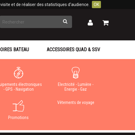
isite et de réaliser des statistiques d'audience.
OK
Rechercher
Mon
Mon
panier
compte
OIRES BATEAU
ACCESSOIRES QUAD & SSV
uipements électroniques
Electricité - Lumière -
- GPS - Navigation
Energie - Gaz
Vêtements de voyage
Promotions