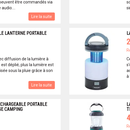
 peuvent être commandés via
s
audio....
si
Lire la suite
LE LANTERNE PORTABLE
L
2
R
c diffusion de la lumière à
C
est déplié, plus la lumière est
s
lisée sous la pluie grâce à son
ac
à 
Lire la suite
ECHARGEABLE PORTABLE
L
GE CAMPING
T
4
R