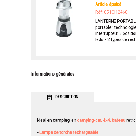
article épuisé
Réf: 851OI12468
LANTERNE PORTABLE
portable : technologie
Interrupteur 3 positio
leds. - 2 types de rec
Informations générales
DESCRIPTION
Idéal en
camping
, en
c
amping-car,
4x4,
bateau
retr
-
Lampe de torche rechargeable