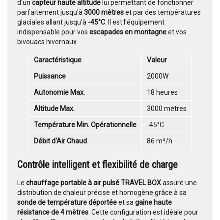
d'un
capteur haute altitude
lui permettant de fonctionner
parfaitement jusqu'à
3000 mètres
et par des températures
glaciales allant jusqu'à
-45°C
. Il est l'équipement
indispensable pour vos
escapades en montagne
et vos
bivouacs hivernaux.
Caractéristique
Valeur
Puissance
2000W
Autonomie Max.
18 heures
Altitude Max.
3000 mètres
Température Min. Opérationnelle
-45°C
Débit d'Air Chaud
86 m³/h
Contrôle intelligent et flexibilité de charge
Le
chauffage portable à air pulsé
TRAVEL BOX
assure une
distribution de chaleur précise et homogène grâce à sa
sonde de température déportée
et sa
gaine haute
résistance de 4 mètres
. Cette configuration est idéale pour