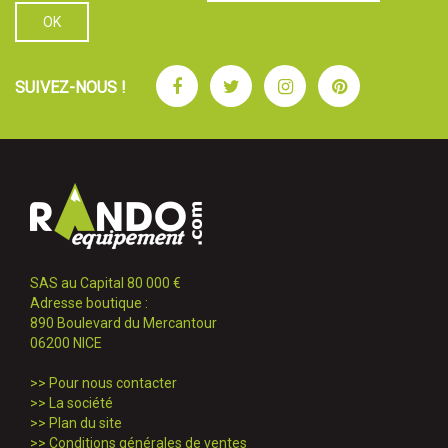
Facebook
Twitter
Instagram
Pinterest
SUIVEZ-NOUS !
SAS au Capital 80 000 €
Adresse boutique :
890 Boulevard du Mercantour
06200 NICE
>>
Pour nous contacter
>>
La société
>>
Plan du site
>>
Conditions générales de ventes