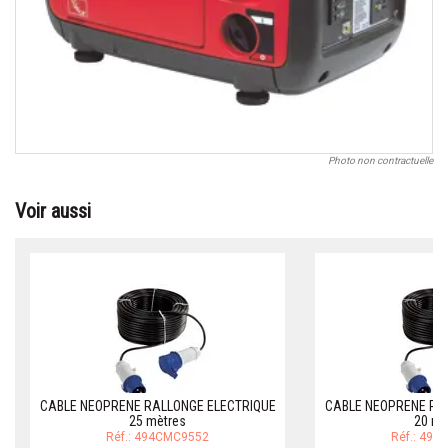
Photo non contractuelle
Voir aussi
CABLE NEOPRENE RALLONGE ELECTRIQUE
CABLE NEOPRENE RA
25 mètres
20 mè
Réf.: 494CMC9552
Réf.: 49