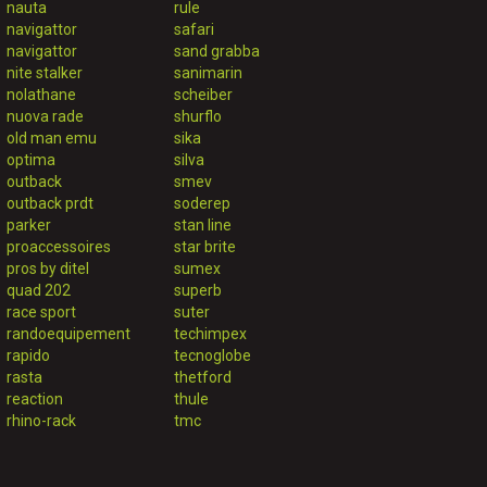
nauta
rule
navigattor
safari
navigattor
sand grabba
nite stalker
sanimarin
nolathane
scheiber
nuova rade
shurflo
old man emu
sika
optima
silva
outback
smev
outback prdt
soderep
parker
stan line
proaccessoires
star brite
pros by ditel
sumex
quad 202
superb
race sport
suter
randoequipement
techimpex
rapido
tecnoglobe
rasta
thetford
reaction
thule
rhino-rack
tmc