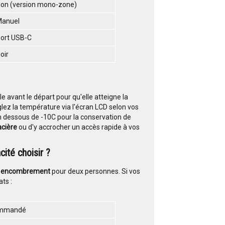
on (version mono-zone)
Manuel
ort USB-C
oir
le avant le départ pour qu'elle atteigne la
glez la température via l'écran LCD selon vos
 en dessous de -10C pour la conservation de
acière
ou d'y accrocher un accès rapide à vos
té choisir ?
t encombrement
pour deux personnes. Si vos
ts :
ommandé