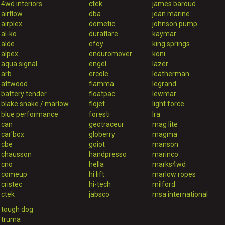
4wd interiors
ctek
james baroud
airflow
dba
jean marine
airplex
dometic
johnson pump
al-ko
duraflare
kaymar
alde
efoy
king springs
alpex
enduromover
koni
aqua signal
engel
lazer
arb
ercole
leatherman
attwood
fiamma
legrand
battery tender
floatpac
lewmar
blake snake / marlow
flojet
light force
blue performance
foresti
lra
can
geotraceur
mag lite
car'box
globerry
magma
cbe
goiot
manson
chausson
handpresso
marinco
cno
hella
marks4wd
comeup
hi lift
marlow ropes
cristec
hi-tech
milford
ctek
jabsco
msa international
tough dog
truma