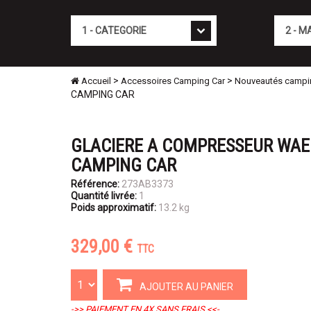
Cat�gorie
Marque
>
>
Accueil
Accessoires Camping Car
Nouveautés campi
CAMPING CAR
GLACIERE A COMPRESSEUR WAEC
CAMPING CAR
Référence:
273AB3373
Quantité livrée:
1
Poids approximatif:
13.2 kg
329,00 €
TTC
AJOUTER AU PANIER
->> PAIEMENT EN 4X SANS FRAIS <<-