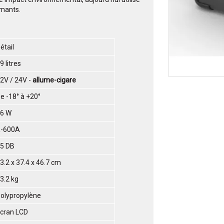
rmants.
étail
9 litres
2V / 24V -
allume-cigare
e -18° à +20°
6 W
R-600A
5 DB
3.2 x 37.4 x 46.7 cm
3.2 kg
olypropylène
cran LCD