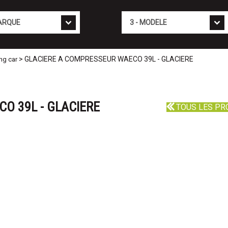
Mod�le
> GLACIERE A COMPRESSEUR WAECO 39L - GLACIERE
ng car
O 39L - GLACIERE
TOUS LES PR