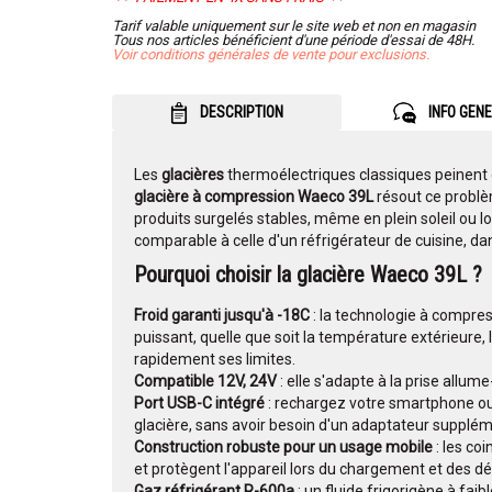
Tarif valable uniquement sur le site web et non en magasin
Tous nos articles bénéficient d'une période d'essai de 48H.
Voir conditions générales de vente pour exclusions.
DESCRIPTION
INFO GEN
Les
glacières
thermoélectriques classiques peinent
glacière à compression Waeco 39L
résout ce problèm
produits surgelés stables, même en plein soleil ou l
comparable à celle d'un réfrigérateur de cuisine, da
Pourquoi choisir la glacière Waeco 39L ?
Froid garanti jusqu'à -18C
: la technologie à compres
puissant, quelle que soit la température extérieure, 
rapidement ses limites.
Compatible 12V, 24V
: elle s'adapte à la prise allu
Port USB-C intégré
: rechargez votre smartphone ou
glacière, sans avoir besoin d'un adaptateur supplém
Construction robuste pour un usage mobile
: les co
et protègent l'appareil lors du chargement et des d
Gaz réfrigérant R-600a
: un fluide frigorigène à fai