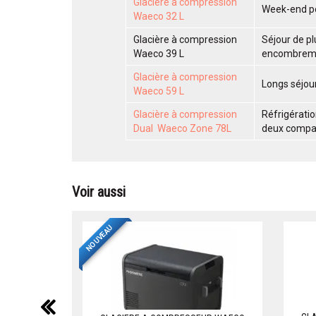
Glacière à compression
Week-end p
Waeco 32 L
Glacière à compression
Séjour de pl
Waeco 39 L
encombrem
Glacière à compression
Longs séjour
Waeco 59 L
Glacière à compression
Réfrigérati
Dual Waeco Zone 78L
deux compa
Voir aussi
NOUVEAU
précédent