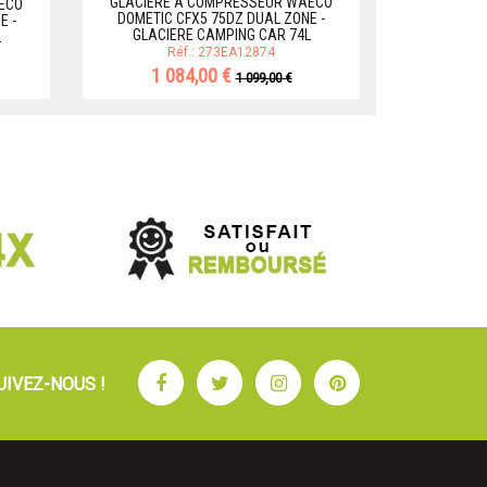
GLACIERE A COMPRESSEUR WAECO
ECO
DOMETIC CFX5 75DZ DUAL ZONE -
E -
RÉFRIG
GLACIERE CAMPING CAR 74L
L
CONGÉLATEUR
Réf.: 273EA12874
1 084,00 €
1 099,00 €
Facebook
Twitter
Instagram
Pinterest
UIVEZ-NOUS !