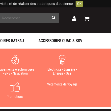
isite et de réaliser des statistiques d'audience.
OK
Rechercher
Mon
Mon
panier
compte
OIRES BATEAU
ACCESSOIRES QUAD & SSV
uipements électroniques
Electricité - Lumière -
- GPS - Navigation
Energie - Gaz
Vêtements de voyage
Promotions