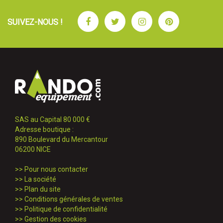
Facebook
Twitter
Instagram
Pinterest
SUIVEZ-NOUS !
SAS au Capital 80 000 €
Adresse boutique :
890 Boulevard du Mercantour
06200 NICE
>>
Pour nous contacter
>>
La société
>>
Plan du site
>>
Conditions générales de ventes
>>
Politique de confidentialité
>>
Gestion des cookies