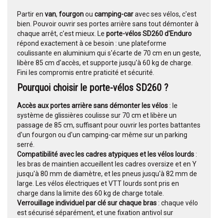
Partir en
van
,
fourgon
ou
camping-car
avec ses vélos, c'est
bien. Pouvoir ouvrir ses portes arrière sans tout démonter à
chaque arrêt, c'est mieux. Le
porte-vélos SD260 d'Enduro
répond exactement à ce besoin : une plateforme
coulissante en aluminium qui s'écarte de 70 cm en un geste,
libère 85 cm d'accès, et supporte jusqu'à 60 kg de charge.
Fini les compromis entre praticité et sécurité.
Pourquoi choisir le porte-vélos SD260 ?
Accès aux portes arrière sans démonter les vélos
: le
système de glissières coulisse sur 70 cm et libère un
passage de 85 cm, suffisant pour ouvrir les portes battantes
d'un fourgon ou d'un camping-car même sur un parking
serré.
Compatibilité avec les cadres atypiques et les vélos lourds
:
les bras de maintien accueillent les cadres oversize et en Y
jusqu'à 80 mm de diamètre, et les pneus jusqu'à 82 mm de
large. Les vélos électriques et VTT lourds sont pris en
charge dans la limite des 60 kg de charge totale.
Verrouillage individuel par clé sur chaque bras
: chaque vélo
est sécurisé séparément, et une fixation antivol sur