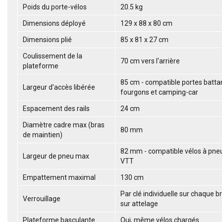
Poids du porte-vélos
20.5 kg
Dimensions déployé
129 x 88 x 80 cm
Dimensions plié
85 x 81 x 27 cm
Coulissement de la
70 cm vers l'arrière
plateforme
85 cm - compatible portes batta
Largeur d'accès libérée
fourgons et camping-car
Espacement des rails
24 cm
Diamètre cadre max (bras
80 mm
de maintien)
82 mm - compatible vélos à pneu
Largeur de pneu max
VTT
Empattement maximal
130 cm
Par clé individuelle sur chaque br
Verrouillage
sur attelage
Plateforme basculante
Oui, même vélos chargés