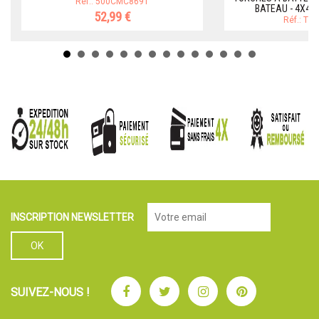
Réf.: 500CMC8691
BATEAU - 4X4 
52,99 €
Réf.: T
INSCRIPTION NEWSLETTER
Facebook
Twitter
Instagram
Pinterest
SUIVEZ-NOUS !