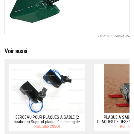
Photo non contractuelle
Voir aussi
BERCEAU POUR PLAQUES A SABLE (2
PLAQUE A SABLE 
fixations) Support plaque à sable rigide
PLAQUES DE DESENL
Réf.: BERC85OI
Réf.: P