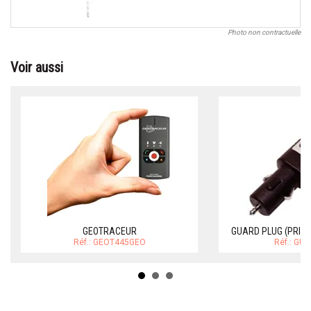
Photo non contractuelle
Voir aussi
GEOTRACEUR
GUARD PLUG (PRISE
Réf.: GEOT445GEO
Réf.: GU