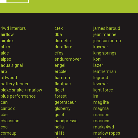
4wd interiors
ctek
james baroud
airflow
dba
jean marine
airplex
dometic
johnson pump
al-ko
duraflare
kaymar
alde
efoy
king springs
alpex
enduromover
koni
aqua signal
engel
lazer
arb
ercole
leatherman
attwood
fiamma
legrand
battery tender
floatpac
lewmar
blake snake / marlow
flojet
light force
blue performance
foresti
lra
can
geotraceur
mag lite
car'box
globerry
magma
cbe
goiot
manson
chausson
handpresso
marinco
cno
hella
marks4wd
comeup
hi lift
marlow ropes