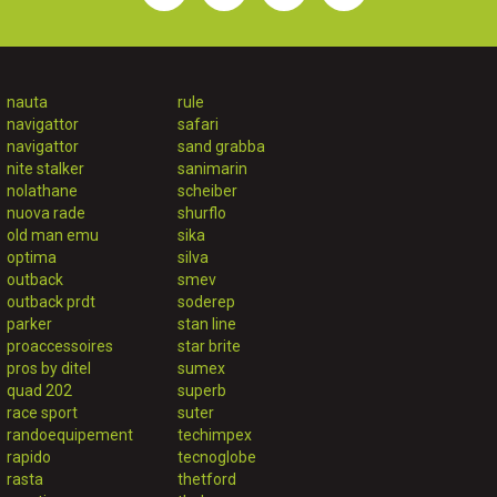
nauta
rule
navigattor
safari
navigattor
sand grabba
nite stalker
sanimarin
nolathane
scheiber
nuova rade
shurflo
old man emu
sika
optima
silva
outback
smev
outback prdt
soderep
parker
stan line
proaccessoires
star brite
pros by ditel
sumex
quad 202
superb
race sport
suter
randoequipement
techimpex
rapido
tecnoglobe
rasta
thetford