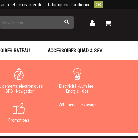
isite et de réaliser des statistiques d'audience.
OK
Rechercher
Mon
Mon
panier
compte
OIRES BATEAU
ACCESSOIRES QUAD & SSV
uipements électroniques
Electricité - Lumière -
- GPS - Navigation
Energie - Gaz
Vêtements de voyage
Promotions