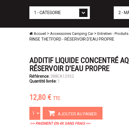
Cat�gorie
Marque
>
>
Accueil
Accessoires Camping Car
Entretien - Produi
RINSE THETFORD - RÉSERVOIR D'EAU PROPRE
ADDITIF LIQUIDE CONCENTRÉ AQ
RÉSERVOIR D'EAU PROPRE
Référence:
388EA12952
Quantité livrée:
1
12,80 €
TTC
AJOUTER AU PANIER
->> PAIEMENT EN 4X SANS FRAIS <<-