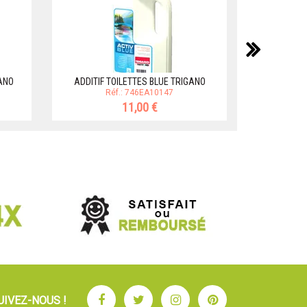
suiv
ANO
ADDITIF TOILETTES BLUE TRIGANO
WC C402C D
Réf.: 746EA10147
11,00 €
Facebook
Twitter
Instagram
Pinterest
UIVEZ-NOUS !