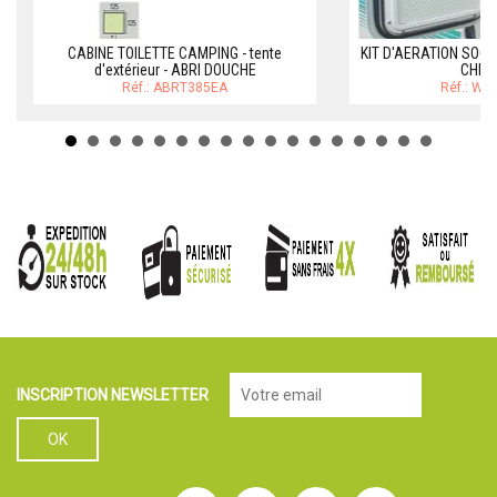
CABINE TOILETTE CAMPING - tente
KIT D'AERATION SOG
d'extérieur - ABRI DOUCHE
CHIM
Réf.: ABRT385EA
Réf.: W
INSCRIPTION NEWSLETTER