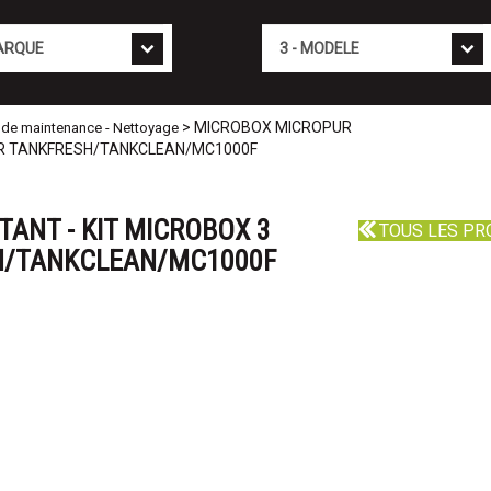
Mod�le
> MICROBOX MICROPUR
ts de maintenance - Nettoyage
UR TANKFRESH/TANKCLEAN/MC1000F
ANT - KIT MICROBOX 3
TOUS LES PR
H/TANKCLEAN/MC1000F