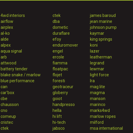
4wd interiors
ctek
james baroud
airflow
dba
jean marine
airplex
dometic
johnson pump
al-ko
duraflare
kaymar
alde
efoy
king springs
alpex
enduromover
koni
aqua signal
engel
lazer
arb
ercole
leatherman
attwood
fiamma
legrand
battery tender
floatpac
lewmar
blake snake / marlow
flojet
light force
blue performance
foresti
lra
can
geotraceur
mag lite
car'box
globerry
magma
cbe
goiot
manson
chausson
handpresso
marinco
cno
hella
marks4wd
comeup
hi lift
marlow ropes
cristec
hi-tech
milford
ctek
jabsco
msa international