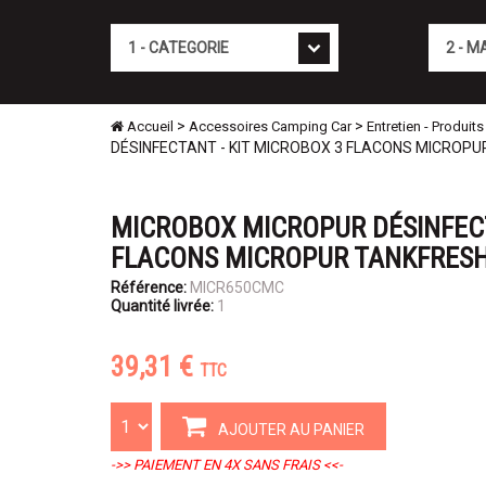
Cat�gorie
Marque
>
>
Accueil
Accessoires Camping Car
Entretien - Produi
DÉSINFECTANT - KIT MICROBOX 3 FLACONS MICROP
MICROBOX MICROPUR DÉSINFECT
FLACONS MICROPUR TANKFRES
Référence:
MICR650CMC
Quantité livrée:
1
39,31 €
TTC
AJOUTER AU PANIER
->> PAIEMENT EN 4X SANS FRAIS <<-