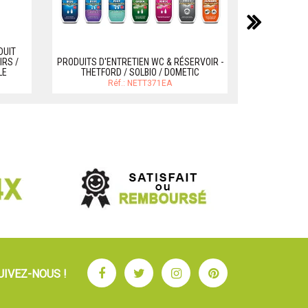
suiv
DUO TAN
DUIT
THETFORD
RS /
PRODUITS D'ENTRETIEN WC & RÉSERVOIR -
LE
THETFORD / SOLBIO / DOMETIC
Réf.: NETT371EA
Facebook
Twitter
Instagram
Pinterest
UIVEZ-NOUS !