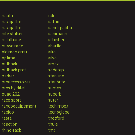
nauta
rule
navigattor
safari
navigattor
sand grabba
nite stalker
sanimarin
nolathane
scheiber
nuova rade
shurflo
old man emu
sika
optima
silva
outback
smev
outback prdt
soderep
parker
stan line
proaccessoires
star brite
pros by ditel
sumex
quad 202
superb
race sport
suter
randoequipement
techimpex
rapido
tecnoglobe
rasta
thetford
reaction
thule
rhino-rack
tmc