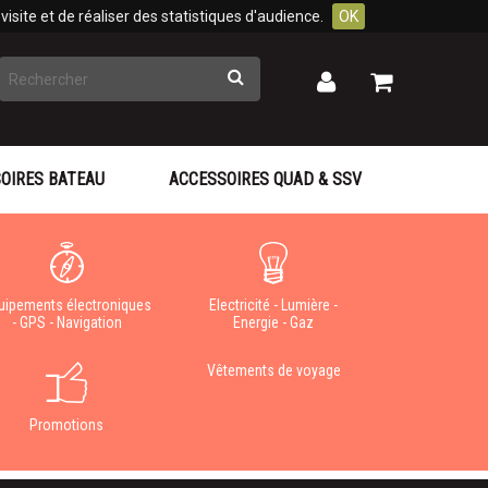
isite et de réaliser des statistiques d'audience.
OK
Rechercher
Mon
Mon
panier
compte
OIRES BATEAU
ACCESSOIRES QUAD & SSV
uipements électroniques
Electricité - Lumière -
- GPS - Navigation
Energie - Gaz
Vêtements de voyage
Promotions