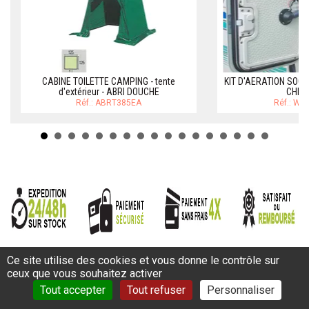
CABINE TOILETTE CAMPING - tente
KIT D'AERATION SOG
d'extérieur - ABRI DOUCHE
CHIM
Réf.: ABRT385EA
Réf.: W
Ce site utilise des cookies et vous donne le contrôle sur
ceux que vous souhaitez activer
Tout accepter
Tout refuser
Personnaliser
INSCRIPTION NEWSLETTER