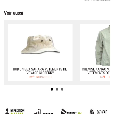
Photo non contractuelle
Voir aussi
BOB UNISEX SAHARA VETEMENTS DE
CHEMISE KANAC MAN
VOYAGE GLOBERRY
VETEMENTS DE V
Réf.: BOB618PC
Réf.: CH