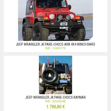
JEEP WRANGLER JK PARE-CHOCS ARB 4X4 WINCH BARS
Réf.: 104OI170
JEEP WRANGLER JK PARE-CHOCS KAYMAR
Réf.: 32OI9248
1 786,80 €