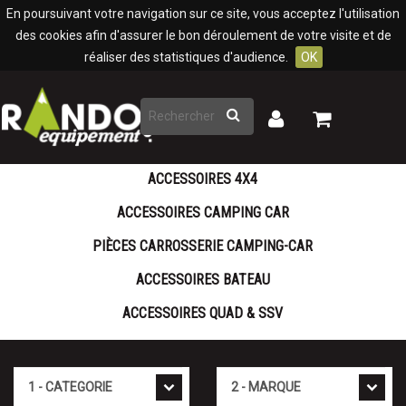
Panneau de gestion des cookies
En poursuivant votre navigation sur ce site, vous acceptez l'utilisation
des cookies afin d'assurer le bon déroulement de votre visite et de
réaliser des statistiques d'audience.
OK
Rechercher
Mon
Mon
panier
compte
ACCESSOIRES 4X4
ACCESSOIRES CAMPING CAR
PIÈCES CARROSSERIE CAMPING-CAR
ACCESSOIRES BATEAU
ACCESSOIRES QUAD & SSV
Catégorie
Marque