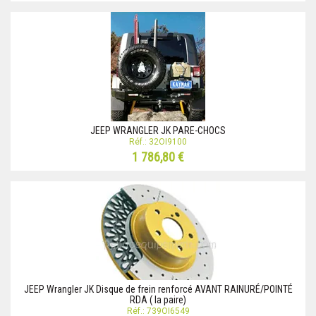
JEEP WRANGLER JK PARE-CHOCS
Réf.: 32OI9100
1 786,80 €
JEEP Wrangler JK Disque de frein renforcé AVANT RAINURÉ/POINTÉ
RDA ( la paire)
Réf.: 739OI6549