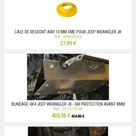
CALE DE RESSORT ARR 10 MM OME POUR JEEP WRANGLER JK
Réf.: 884OI8252
27,99 €
BLINDAGE 4X4 JEEP WRANGLER JK - SKI PROTECTION AVANT 8MM
Réf.: 221OI10745
403,56 €
424,80 €