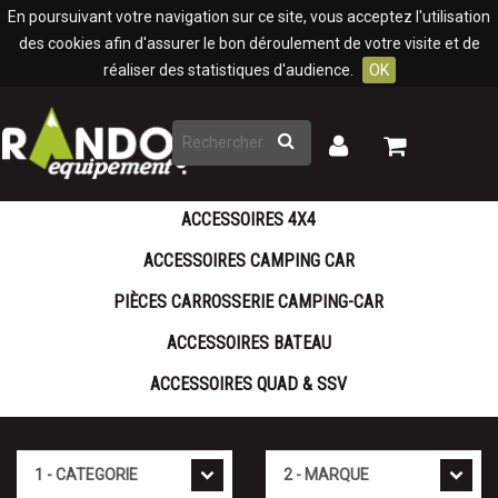
Panneau de gestion des cookies
En poursuivant votre navigation sur ce site, vous acceptez l'utilisation
des cookies afin d'assurer le bon déroulement de votre visite et de
réaliser des statistiques d'audience.
OK
Rechercher
Mon
Mon
panier
compte
ACCESSOIRES 4X4
ACCESSOIRES CAMPING CAR
PIÈCES CARROSSERIE CAMPING-CAR
ACCESSOIRES BATEAU
ACCESSOIRES QUAD & SSV
Catégorie
Marque