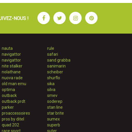
Facebook
Twitter
Instagram
Pinterest
UIVEZ-NOUS !
nauta
rule
navigattor
safari
navigattor
sand grabba
nite stalker
sanimarin
nolathane
scheiber
nuova rade
shurflo
old man emu
sika
optima
silva
outback
smev
outback prdt
soderep
parker
stan line
proaccessoires
star brite
pros by ditel
sumex
quad 202
superb
race sport
suter