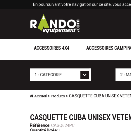
Panneau de gestion des cookies
En poursuivant votre navigation sur ce site, vous accep
ACCESSOIRES 4X4
ACCESSOIRES CAMPIN
Cat�gorie
Marque
>
> CASQUETTE CUBA UNISEX VETE
Accueil
Produits
CASQUETTE CUBA UNISEX VETE
Référence:
CASQ624PC
Quantité livrée:
1