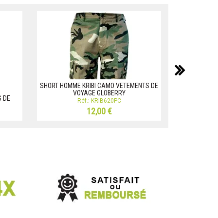
suiv
SHORT HOMME KRIBI CAMO VETEMENTS DE
VOYAGE GLOBERRY
S DE
PARKA QUING
Réf.: KRIB620PC
V
12,00 €