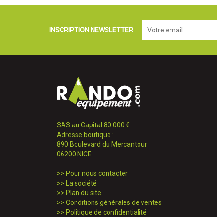
INSCRIPTION NEWSLETTER
SAS au Capital 80 000 €
Adresse boutique :
890 Boulevard du Mercantour
06200 NICE
>>
Pour nous contacter
>>
La société
>>
Plan du site
>>
Conditions générales de ventes
>>
Politique de confidentialité