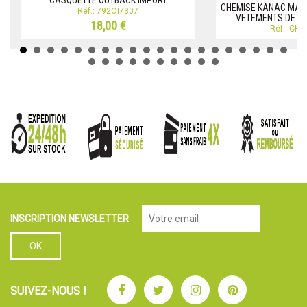
CASQUETTE OUTBACK IMPORT
CHEMISE KANAC MAN
Réf.: 792OI7307
VETEMENTS DE V
18,00 €
Réf.: CH
INSCRIPTION NEWSLETTER
Facebook
Twitter
Instagram
Pinterest
SUIVEZ-NOUS !