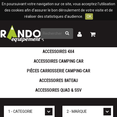
Panneau de gestion des cookies
En poursuivant votre navigation sur ce site, vous acceptez l'utilisation
des cookies afin d'assurer le bon déroulement de votre visite et de
réaliser des statistiques d'audience.
OK
Rechercher
Mon
Mon
panier
compte
ACCESSOIRES 4X4
ACCESSOIRES CAMPING CAR
PIÈCES CARROSSERIE CAMPING-CAR
ACCESSOIRES BATEAU
ACCESSOIRES QUAD & SSV
Cat�gorie
Marque