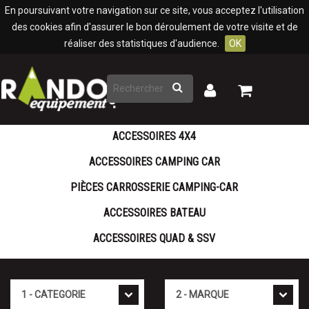
Panneau de gestion des cookies
En poursuivant votre navigation sur ce site, vous acceptez l'utilisation
des cookies afin d'assurer le bon déroulement de votre visite et de
réaliser des statistiques d'audience.
OK
Rechercher
Mon
Mon
panier
compte
ACCESSOIRES 4X4
ACCESSOIRES CAMPING CAR
PIÈCES CARROSSERIE CAMPING-CAR
ACCESSOIRES BATEAU
ACCESSOIRES QUAD & SSV
Cat�gorie
Marque