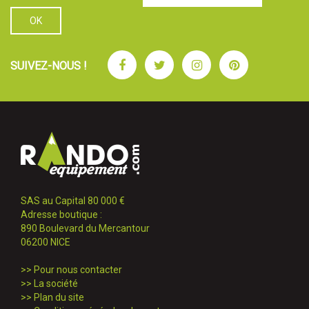
Facebook
Twitter
Instagram
Pinterest
SUIVEZ-NOUS !
SAS au Capital 80 000 €
Adresse boutique :
890 Boulevard du Mercantour
06200 NICE
>>
Pour nous contacter
>>
La société
>>
Plan du site