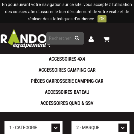
Panneau de gestion des cookies
En poursuivant votre navigation sur ce site, vous acceptez l'utilisation
des cookies afin d'assurer le bon déroulement de votre visite et de
réaliser des statistiques d'audience.
OK
Rechercher
Mon
Mon
panier
compte
ACCESSOIRES 4X4
ACCESSOIRES CAMPING CAR
PIÈCES CARROSSERIE CAMPING-CAR
ACCESSOIRES BATEAU
ACCESSOIRES QUAD & SSV
Cat�gorie
Marque