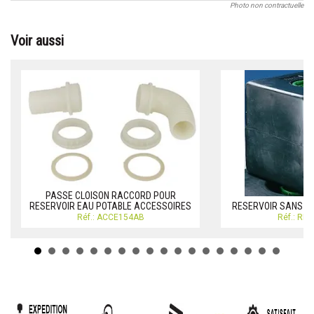
Photo non contractuelle
Voir aussi
PASSE CLOISON RACCORD POUR
RESERVOIR EAU POTABLE ACCESSOIRES
RESERVOIR SANS CL
Réf.: ACCE154AB
Réf.: RE