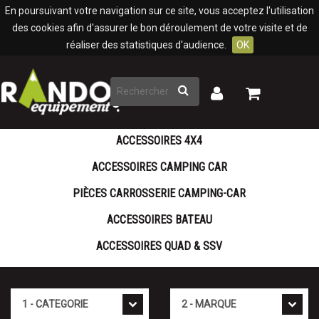
Panneau de gestion des cookies
En poursuivant votre navigation sur ce site, vous acceptez l'utilisation
des cookies afin d'assurer le bon déroulement de votre visite et de
réaliser des statistiques d'audience.
OK
Rechercher
Mon
Mon
panier
compte
ACCESSOIRES 4X4
ACCESSOIRES CAMPING CAR
PIÈCES CARROSSERIE CAMPING-CAR
ACCESSOIRES BATEAU
ACCESSOIRES QUAD & SSV
Cat�gorie
Marque