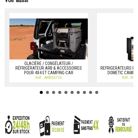
Voir aussi
GLACIÈRE / CONGÉLATEUR /
RÉFRIGÉRATEUR ARB & ACCESSOIRES
REFRIGERATEURS PO
POUR 4X4 ET CAMPING-CAR
DOMETIC CAMPI
Réf.: ARB557OI
Réf.: RE