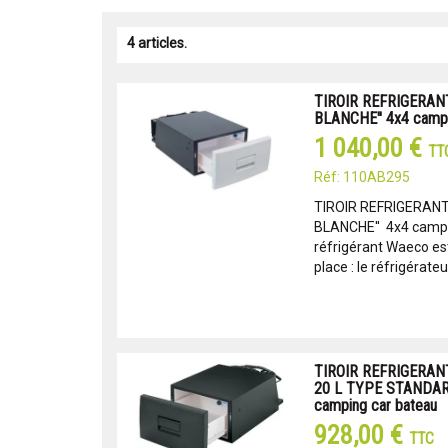
4 articles.
TIROIR REFRIGERAN
BLANCHE'' 4x4 campi
1 040,00 €
TT
Réf: 110AB295
TIROIR REFRIGERANT
BLANCHE'' 4x4 campin
réfrigérant Waeco es
place : le réfrigérateur 
TIROIR REFRIGERA
20 L TYPE STANDARD
camping car bateau
928,00 €
TTC