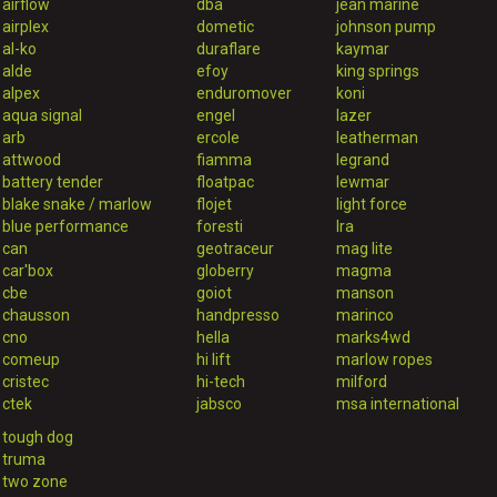
airflow
dba
jean marine
airplex
dometic
johnson pump
al-ko
duraflare
kaymar
alde
efoy
king springs
alpex
enduromover
koni
aqua signal
engel
lazer
arb
ercole
leatherman
attwood
fiamma
legrand
battery tender
floatpac
lewmar
blake snake / marlow
flojet
light force
blue performance
foresti
lra
can
geotraceur
mag lite
car'box
globerry
magma
cbe
goiot
manson
chausson
handpresso
marinco
cno
hella
marks4wd
comeup
hi lift
marlow ropes
cristec
hi-tech
milford
ctek
jabsco
msa international
tough dog
truma
two zone