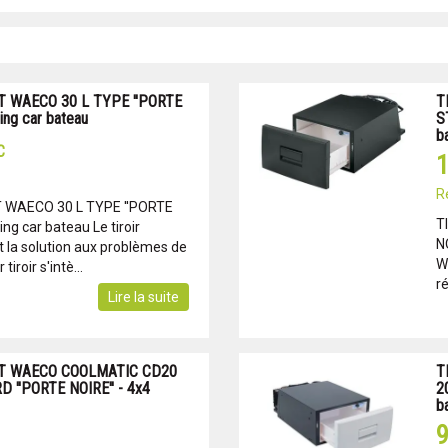
T WAECO 30 L TYPE ''PORTE
T
ng car bateau
S
b
C
1
R
 WAECO 30 L TYPE ''PORTE
T
g car bateau Le tiroir
N
t la solution aux problèmes de
W
tiroir s'intè...
ré
Lire la suite
NT WAECO COOLMATIC CD20
T
 ''PORTE NOIRE'' - 4x4
2
b
9