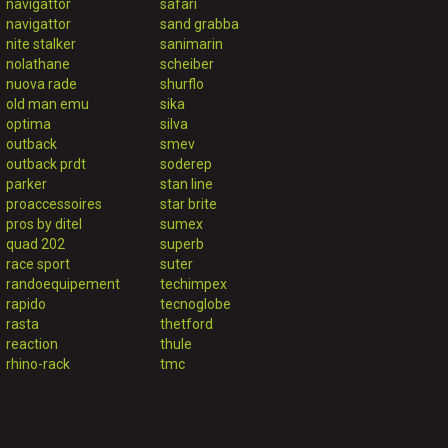
navigattor
safari
navigattor
sand grabba
nite stalker
sanimarin
nolathane
scheiber
nuova rade
shurflo
old man emu
sika
optima
silva
outback
smev
outback prdt
soderep
parker
stan line
proaccessoires
star brite
pros by ditel
sumex
quad 202
superb
race sport
suter
randoequipement
techimpex
rapido
tecnoglobe
rasta
thetford
reaction
thule
rhino-rack
tmc