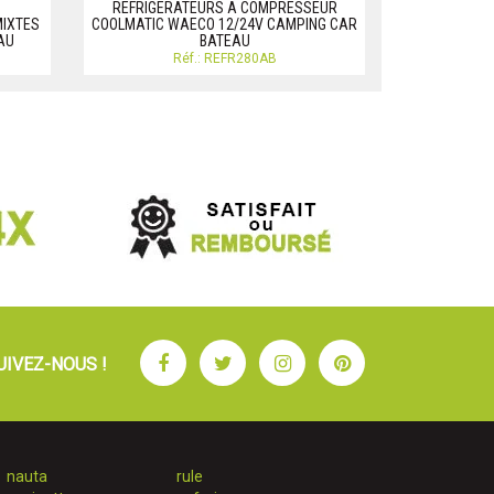
REFRIGERATEURS A COMPRESSEUR
MIXTES
COOLMATIC WAECO 12/24V CAMPING CAR
REFRIGERA
AU
BATEAU
WAECO Réfigér
Réf.: REFR280AB
R
Facebook
Twitter
Instagram
Pinterest
UIVEZ-NOUS !
nauta
rule