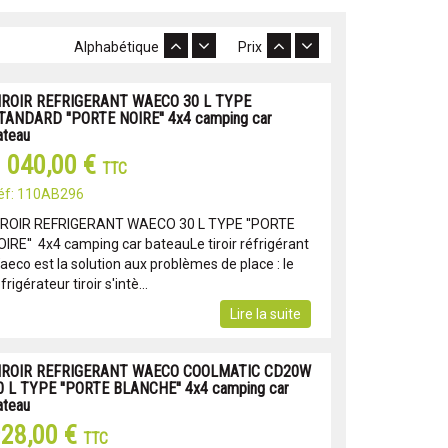
Alphabétique
Prix
IROIR REFRIGERANT WAECO 30 L TYPE
TANDARD ''PORTE NOIRE'' 4x4 camping car
ateau
 040,00 €
TTC
éf: 110AB296
IROIR REFRIGERANT WAECO 30 L TYPE ''PORTE
OIRE'' 4x4 camping car bateauLe tiroir réfrigérant
aeco est la solution aux problèmes de place : le
frigérateur tiroir s'intè...
Lire la suite
IROIR REFRIGERANT WAECO COOLMATIC CD20W
0 L TYPE ''PORTE BLANCHE'' 4x4 camping car
ateau
28,00 €
TTC