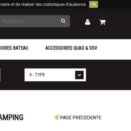
isite et de réaliser des statistiques d'audience.
OK
Rechercher
Mon
Mon
panier
compte
OIRES BATEAU
ACCESSOIRES QUAD & SSV
Type
CAMPING
PAGE PRÉCÉDENTE