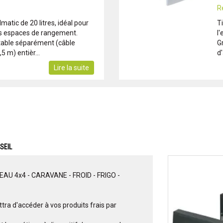
R
lmatic de 20 litres, idéal pour
Ti
its espaces de rangement.
l
table séparément (câble
G
5 m) entièr...
d'
Lire la suite
SEIL
 4x4 - CARAVANE - FROID - FRIGO -
ttra d'accéder à vos produits frais par