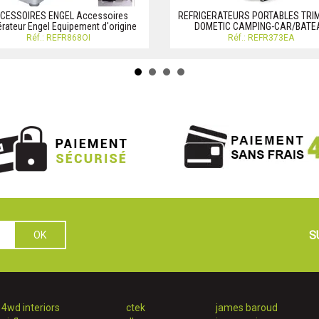
CESSOIRES ENGEL Accessoires
REFRIGERATEURS PORTABLES TRI
érateur Engel Equipement d'origine
DOMETIC CAMPING-CAR/BATE
Réf.: REFR868OI
Réf.: REFR373EA
S
4wd interiors
ctek
james baroud