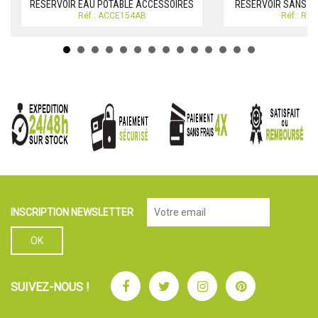
RESERVOIR EAU POTABLE ACCESSOIRES
RESERVOIR SANS CL
Réf.: ACCE154AB
Réf.: RE
INSCRIPTION NEWSLETTER
Facebook
Twitter
Instagram
Pinterest
SUIVEZ-NOUS !