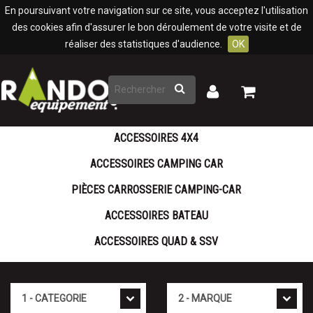
Panneau de gestion des cookies
En poursuivant votre navigation sur ce site, vous acceptez l'utilisation
des cookies afin d'assurer le bon déroulement de votre visite et de
réaliser des statistiques d'audience.
OK
Rechercher
Mon
Mon
panier
compte
ACCESSOIRES 4X4
ACCESSOIRES CAMPING CAR
PIÈCES CARROSSERIE CAMPING-CAR
ACCESSOIRES BATEAU
ACCESSOIRES QUAD & SSV
Cat�gorie
Marque