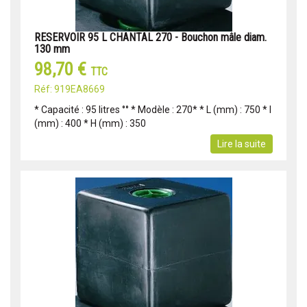
RESERVOIR 95 L CHANTAL 270 - Bouchon mâle diam.
130 mm
98,70 €
TTC
Réf: 919EA8669
* Capacité : 95 litres °° * Modèle : 270* * L (mm) : 750 * l
(mm) : 400 * H (mm) : 350
Lire la suite