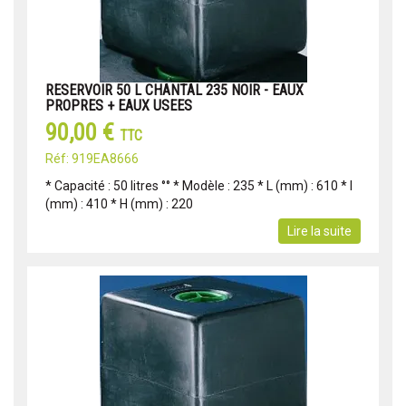
RESERVOIR 50 L CHANTAL 235 NOIR - EAUX
PROPRES + EAUX USEES
90,00 €
TTC
Réf: 919EA8666
* Capacité : 50 litres °° * Modèle : 235 * L (mm) : 610 * l
(mm) : 410 * H (mm) : 220
Lire la suite