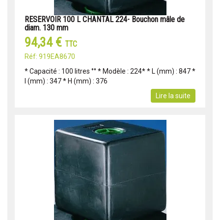
RESERVOIR 100 L CHANTAL 224- Bouchon mâle de
diam. 130 mm
94,34 €
TTC
Réf: 919EA8670
* Capacité : 100 litres °° * Modèle : 224* * L (mm) : 847 *
l (mm) : 347 * H (mm) : 376
Lire la suite