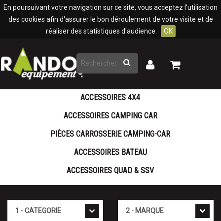
Panneau de gestion des cookies
En poursuivant votre navigation sur ce site, vous acceptez l'utilisation
des cookies afin d'assurer le bon déroulement de votre visite et de
réaliser des statistiques d'audience.
OK
Rechercher
Mon
Mon
panier
compte
ACCESSOIRES 4X4
ACCESSOIRES CAMPING CAR
PIÈCES CARROSSERIE CAMPING-CAR
ACCESSOIRES BATEAU
ACCESSOIRES QUAD & SSV
Cat�gorie
Marque