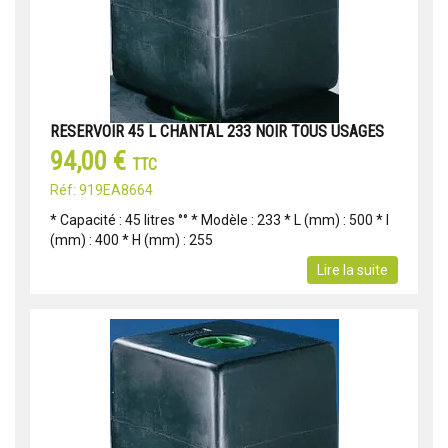
RESERVOIR 45 L CHANTAL 233 NOIR TOUS USAGES
94,00 €
TTC
Réf: 919EA8664
* Capacité : 45 litres °° * Modèle : 233 * L (mm) : 500 * l
(mm) : 400 * H (mm) : 255
Lire la suite