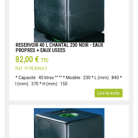
RESERVOIR 40 L CHANTAL 230 NOIR - EAUX
PROPRES + EAUX USEES
82,00 €
TTC
Réf: 919EA8663
* Capacité : 40 litres °° °° * Modèle : 230 * L (mm) : 840 *
l (mm) : 370 * H (mm) : 150
Lire la suite