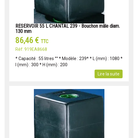
RESERVOIR 55 L CHANTAL 239 - Bouchon mâle diam.
130 mm
86,46 €
TTC
Réf: 919EA8668
* Capacité : 55 litres °° * Modèle : 239* * L (mm) : 1080 *
l (mm) : 300 * H (mm) : 200
Lire la suite