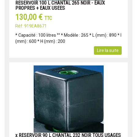
RESERVOIR 100 L CHANTAL 265 NOIR - EAUX
PROPRES + EAUX USEES
130,00 €
TTC
Réf: 919EA8671
* Capacité : 100 litres °° * Modèle : 265 * L (mm) : 890 * l
(mm) : 600 * H (mm) : 200
Lire la suite
x RESERVOIR 90 L CHANTAL 232 NOIR TOUS USAGES