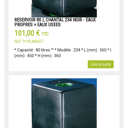
RESERVOIR 80 L CHANTAL 234 NOIR - EAUX
PROPRES + EAUX USEES
101,00 €
TTC
Réf: 919EA8667
* Capacité : 80 litres °° * Modèle : 234 * L (mm) : 560 * l
(mm) : 450 * H (mm) : 360
Lire la suite