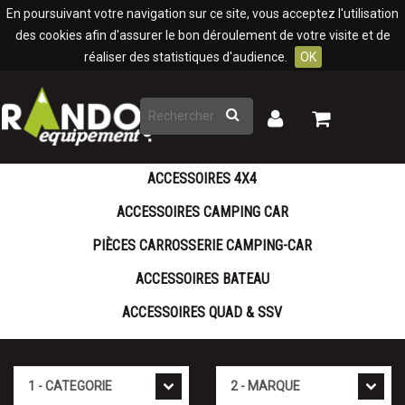
Panneau de gestion des cookies
En poursuivant votre navigation sur ce site, vous acceptez l'utilisation
des cookies afin d'assurer le bon déroulement de votre visite et de
réaliser des statistiques d'audience.
OK
Rechercher
Mon
Mon
panier
compte
ACCESSOIRES 4X4
ACCESSOIRES CAMPING CAR
PIÈCES CARROSSERIE CAMPING-CAR
ACCESSOIRES BATEAU
ACCESSOIRES QUAD & SSV
Cat�gorie
Marque