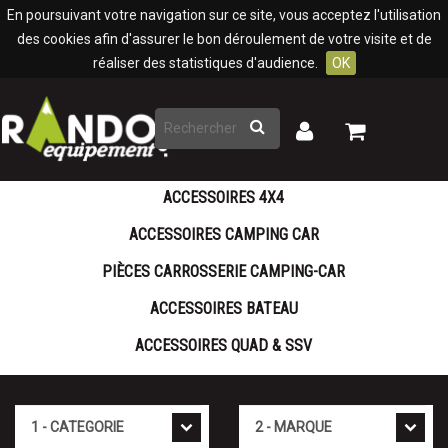
Panneau de gestion des cookies
En poursuivant votre navigation sur ce site, vous acceptez l'utilisation
des cookies afin d'assurer le bon déroulement de votre visite et de
réaliser des statistiques d'audience.
OK
Rechercher
Mon
Mon
panier
compte
ACCESSOIRES 4X4
ACCESSOIRES CAMPING CAR
PIÈCES CARROSSERIE CAMPING-CAR
ACCESSOIRES BATEAU
ACCESSOIRES QUAD & SSV
Cat�gorie
Marque