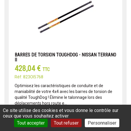
BARRES DE TORSION TOUGHDOG - NISSAN TERRANO
II
428,04 €
TTC
Réf: 823OI5768
Optimisez les caractéristiques de conduite et de
maniabilité de votre 4x4 avec les barres de torsion de
qualité ToughDog ! Élimine le talonnage lors des
déplacements hors route e...
Ce site utilise des cookies et vous donne le contrôle sur
Lire la suite
ceux que vous souhaitez activer
Tout accepter
Tout refuser
Personnaliser