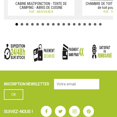
CABINE MULTIFONCTION - TENTE DE
CHAMBRE DE TOIT CA
CAMPING - ABRIS DE CUISINE
de toit pour
Réf.: ABRI384EA
Réf.: TE
INSCRIPTION NEWSLETTER
Facebook
Twitter
Instagram
Pinterest
SUIVEZ-NOUS !