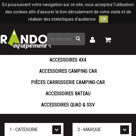
Panneau de gestion des cookies
En poursuivant votre navigation sur ce site, vous acceptez l'utilisation
des cookies afin d'assurer le bon déroulement de votre visite et de
réaliser des statistiques d'audience.
OK
Rechercher
Mon
Mon
panier
compte
ACCESSOIRES 4X4
ACCESSOIRES CAMPING CAR
PIÈCES CARROSSERIE CAMPING-CAR
ACCESSOIRES BATEAU
ACCESSOIRES QUAD & SSV
Cat�gorie
Marque