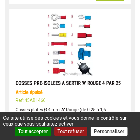
COSSES PRE-ISOLEES A SERTIR 'A' ROUGE 4 PAR 25
article épuisé
Réf: 45AB1466
Cosses plates Ø 4 mm 'A' Rouge (de 0,25 à 1,6
mm2)BRICOLAGE CAMPING CAR - 4X4 - OUTILLAGE
Ce site utilise des cookies et vous donne le contrôle sur
COSSE - cosse pré isolées - COSSE SERTISSAGELe
ceux que vous souhaitez activer
meilleur moyen de faire des connexions de p...
Tout accepter
Tout refuser
Personnaliser
Lire la suite