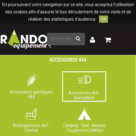
Panneau de gestion des cookies
En poursuivant votre navigation sur ce site, vous acceptez l'utilisation
des cookies afin d'assurer le bon déroulement de votre visite et de
réaliser des statistiques d'audience.
OK
Rechercher
Mon
Mon
panier
compte
ACCESSOIRES 4X4
Accessoires spécifiques
Accessoires 4x4 -
4X4
Quincaillerie
Aménagements 4x4 -
Camping - Raid - Bivouac
Confort
- Equipement Extérieur