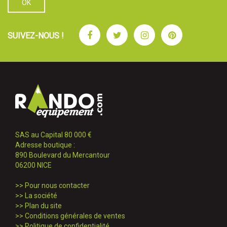
Facebook
Twitter
Instagram
Pinterest
SUIVEZ-NOUS !
SAS au Capital 80 000 €
Adresse boutique :
890 Boulevard du Mercantour
06200 NICE
>>
Pour nous contacter
>>
La société
>>
Plan du site
>>
Conditions générales de ventes
>>
Politique de confidentialité