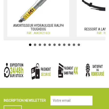
AMORTISSEUR HYDRAULIQUE RALPH
TOUGHDOG
RESSORT A LAME
Réf.: AMOR216OI
Réf.: RE
INSCRIPTION NEWSLETTER